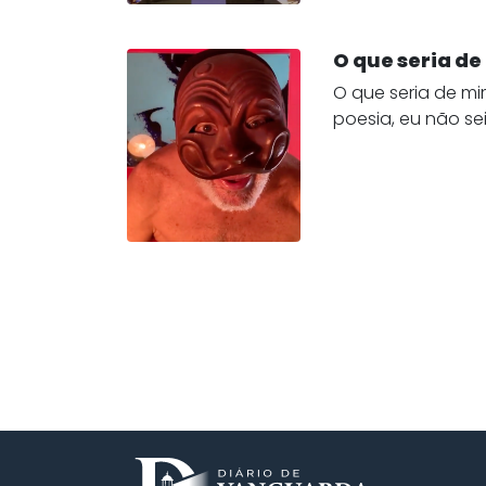
O que seria d
​O que seria de m
poesia, eu não sei