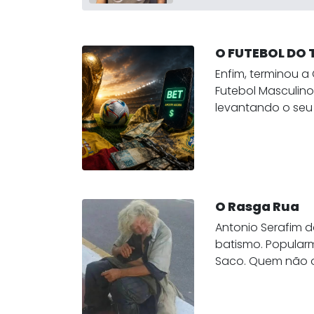
O FUTEBOL DO 
Enfim, terminou 
Futebol Masculin
levantando o seu s
O Rasga Rua
Antonio Serafim d
batismo. Popula
Saco. Quem não o.