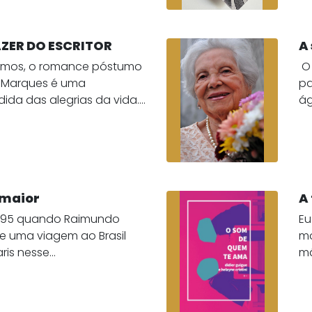
ZER DO ESCRITOR
A
emos, o romance póstumo
​ 
a Marques é uma
pa
da das alegrias da vida....
ág
 maior
A
1995 quando Raimundo
Eu
e uma viagem ao Brasil
mo
is nesse...
mã