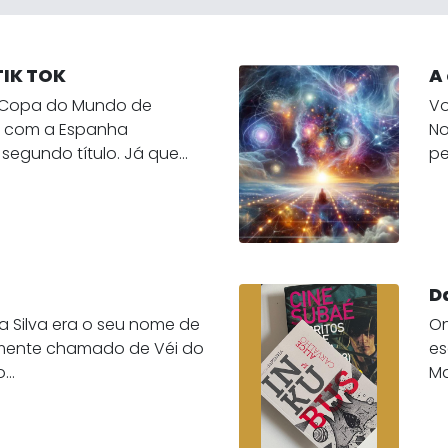
TIK TOK
A
a Copa do Mundo de
Vo
o com a Espanha
No
egundo título. Já que...
pe
D
a Silva era o seu nome de
On
rmente chamado de Véi do
es
..
Ma