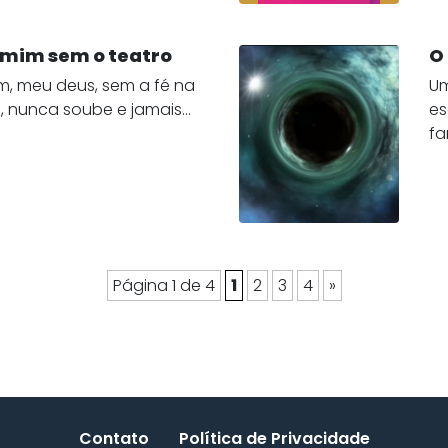
e mim sem o teatro
O
im, meu deus, sem a fé na
Um
, nunca soube e jamais...
es
fa
Página 1 de 4
1
2
3
4
»
Contato
Política de Privacidade