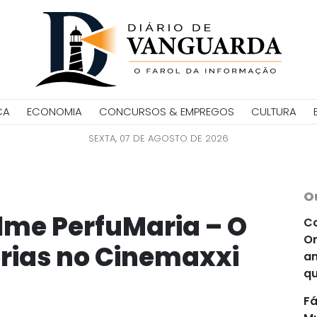
CA
ECONOMIA
CONCURSOS & EMPREGOS
CULTURA
SEXTA, 07 DE AGOSTO DE 2026
O
lme PerfuMaria – O
Co
Or
ias no Cinemaxxi
an
qu
Fá