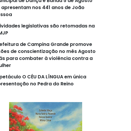
nicipal de Dança e Banda 5 de Agosto
 apresentam nos 441 anos de João
essoa
ividades legislativas são retomadas na
MJP
efeitura de Campina Grande promove
ões de conscientização no mês Agosto
lás para combater à violência contra a
lher
petáculo O CÉU DA LÍNGUA em única
resentação no Pedra do Reino