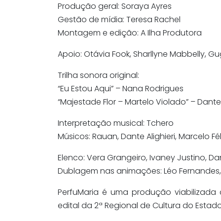
Produção geral: Soraya Ayres
Gestão de mídia: Teresa Rachel
Montagem e edição: A Ilha Produtora
Apoio: Otávia Fook, Sharllyne Mabbelly, 
Trilha sonora original:
“Eu Estou Aqui” – Nana Rodrigues
“Majestade Flor – Martelo Violado” – Dante 
Interpretação musical: Tchero
Músicos: Rauan, Dante Alighieri, Marcelo 
Elenco: Vera Grangeiro, Ivaney Justino, Da
Dublagem nas animações: Léo Fernandes, 
PerfuMaria é uma produção viabilizada 
edital da 2ª Regional de Cultura do Estad