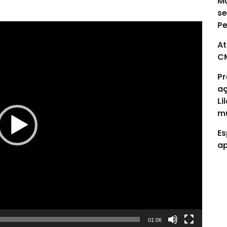
Mu
se
P
At
C
Pr
aç
Li
mu
Es
ap
01:06