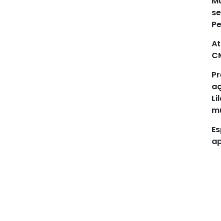
Mu
se
P
At
C
Pr
aç
Li
mu
Es
ap