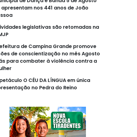
nicipal de Dança e Banda 5 de Agosto
 apresentam nos 441 anos de João
essoa
ividades legislativas são retomadas na
MJP
efeitura de Campina Grande promove
ões de conscientização no mês Agosto
lás para combater à violência contra a
lher
petáculo O CÉU DA LÍNGUA em única
resentação no Pedra do Reino