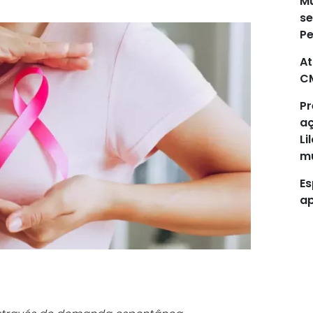
Mu
se
P
At
C
Pr
aç
Li
mu
Es
ap