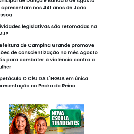
nicipal de Dança e Banda 5 de Agosto
 apresentam nos 441 anos de João
essoa
ividades legislativas são retomadas na
MJP
efeitura de Campina Grande promove
ões de conscientização no mês Agosto
lás para combater à violência contra a
lher
petáculo O CÉU DA LÍNGUA em única
resentação no Pedra do Reino