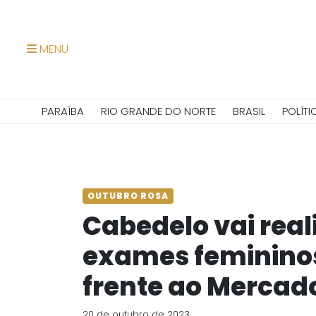
MENU
PARAÍBA
RIO GRANDE DO NORTE
BRASIL
POLÍTI
OUTUBRO ROSA
Cabedelo vai real
exames feminino
frente ao Mercad
20 de outubro de 2023