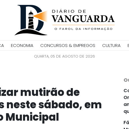
CA
ECONOMIA
CONCURSOS & EMPREGOS
CULTURA
QUARTA, 05 DE AGOSTO DE 2026
O
izar mutirão de
Co
Or
s neste sábado, em
an
qu
o Municipal
Fá