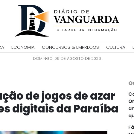
CA
ECONOMIA
CONCURSOS & EMPREGOS
CULTURA
DOMINGO, 09 DE AGOSTO DE 2026
O
ação de jogos de azar
Co
Or
es digitais da Paraíba
an
qu
Fá