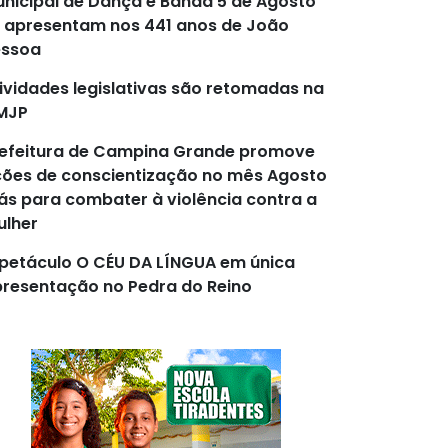
nicipal de Dança e Banda 5 de Agosto
 apresentam nos 441 anos de João
essoa
ividades legislativas são retomadas na
MJP
efeitura de Campina Grande promove
ões de conscientização no mês Agosto
lás para combater à violência contra a
lher
petáculo O CÉU DA LÍNGUA em única
resentação no Pedra do Reino