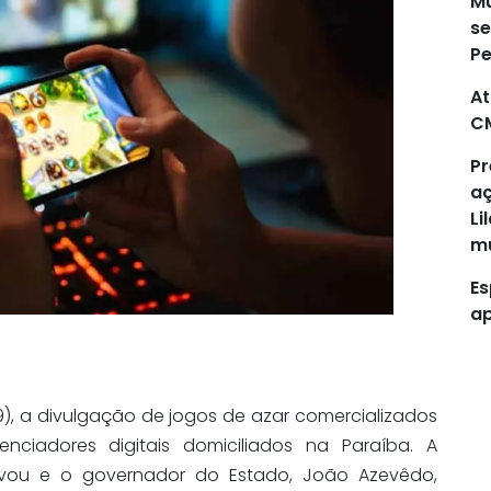
Mu
se
P
At
C
Pr
aç
Li
mu
Es
ap
(19), a divulgação de jogos de azar comercializados
enciadores digitais domiciliados na Paraíba. A
rovou e o governador do Estado, João Azevêdo,