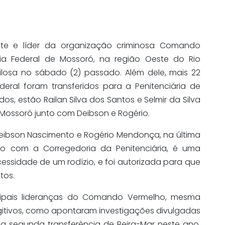
ante e líder da organização criminosa Comando
ária Federal de Mossoró, na região Oeste do Rio
losa no sábado (2) passado. Além dele, mais 22
ral foram transferidos para a Penitenciária de
os, estão Railan Silva dos Santos e Selmir da Silva
Mossoró junto com Deibson e Rogério.
ibson Nascimento e Rogério Mendonça, na última
rdo com a Corregedoria da Penitenciária, é uma
cessidade de um rodízio, e foi autorizada para que
tos.
cipais lideranças do Comando Vermelho, mesma
itivos, como apontaram investigações divulgadas
é a segunda transferência de Beira-Mar neste ano.