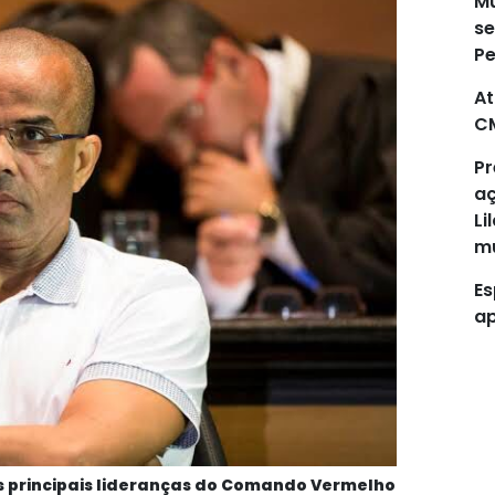
Mu
se
P
At
C
Pr
aç
Li
mu
Es
ap
s principais lideranças do Comando Vermelho