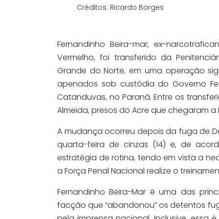
Créditos: Ricardo Borges
Fernandinho Beira-mar, ex-narcotrafic
Vermelho, foi transferido da Penitenci
Grande do Norte, em uma operação sigi
apenados sob custódia do Governo Fede
Catanduvas, no Paraná. Entre os transferid
Almeida, presos do Acre que chegaram a 
A mudança ocorreu depois da fuga de De
quarta-feira de cinzas (14) e, de aco
estratégia de rotina, tendo em vista a ne
a Força Penal Nacional realize o treinamen
Fernandinho Beira-Mar é uma das prin
facção que “abandonou” os detentos fug
pela imprensa nacional. Inclusive, essa 