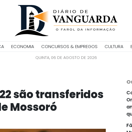
CA
ECONOMIA
CONCURSOS & EMPREGOS
CULTURA
QUINTA, 06 DE AGOSTO DE 2026
O
22 são transferidos
Co
Or
de Mossoró
an
qu
Fá