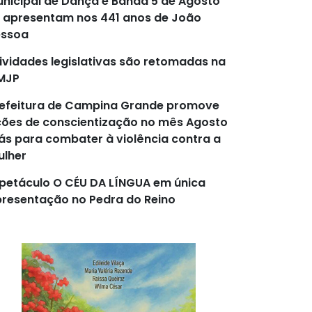
nicipal de Dança e Banda 5 de Agosto
 apresentam nos 441 anos de João
essoa
ividades legislativas são retomadas na
MJP
efeitura de Campina Grande promove
ões de conscientização no mês Agosto
lás para combater à violência contra a
lher
petáculo O CÉU DA LÍNGUA em única
resentação no Pedra do Reino