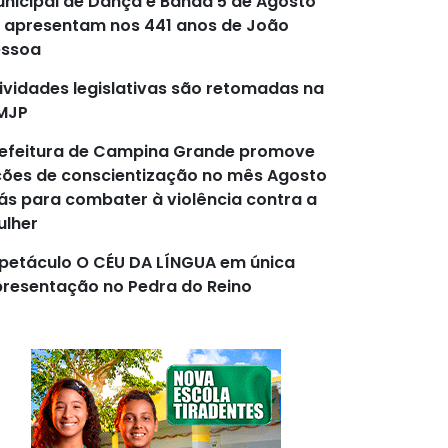
nicipal de Dança e Banda 5 de Agosto
 apresentam nos 441 anos de João
essoa
ividades legislativas são retomadas na
MJP
efeitura de Campina Grande promove
ões de conscientização no mês Agosto
lás para combater à violência contra a
lher
petáculo O CÉU DA LÍNGUA em única
resentação no Pedra do Reino