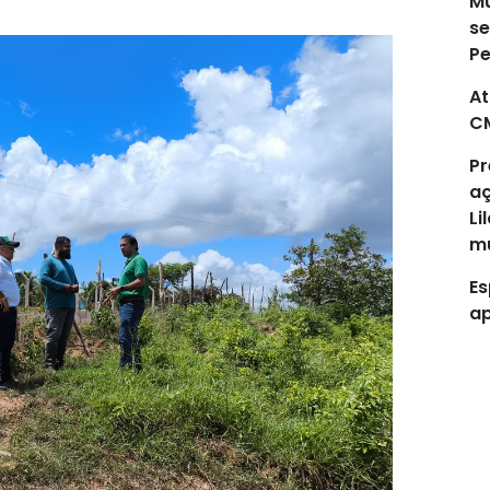
Mu
se
P
At
C
Pr
aç
Li
mu
Es
ap