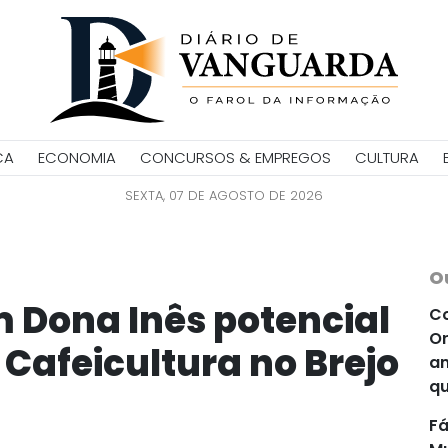
CA
ECONOMIA
CONCURSOS & EMPREGOS
CULTURA
SEXTA, 07 DE AGOSTO DE 2026
O
m Dona Inês potencial
Co
Or
 Cafeicultura no Brejo
an
qu
Fá