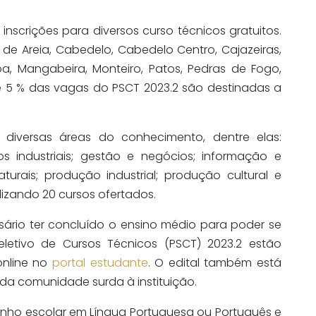
u inscrições para diversos curso técnicos gratuitos.
i de Areia, Cabedelo, Cabedelo Centro, Cajazeiras,
, Mangabeira, Monteiro, Patos, Pedras de Fogo,
e 5 % das vagas do PSCT 2023.2 são destinadas a
diversas áreas do conhecimento, dentre elas:
s industriais; gestão e negócios; informação e
aturais; produção industrial; produção cultural e
alizando 20 cursos ofertados.
sário ter concluído o ensino médio para poder se
Seletivo de Cursos Técnicos (PSCT) 2023.2 estão
online no
portal estudante
. O edital também está
o da comunidade surda à instituição.
enho escolar em Língua Portuguesa ou Português e