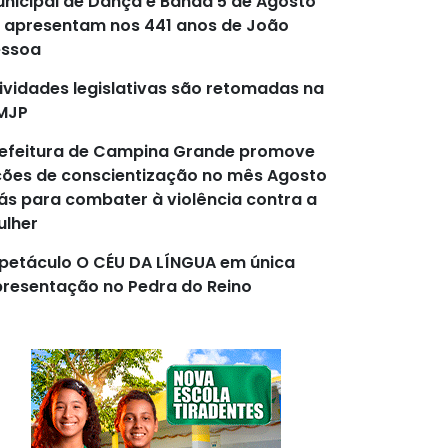
nicipal de Dança e Banda 5 de Agosto
 apresentam nos 441 anos de João
essoa
ividades legislativas são retomadas na
MJP
efeitura de Campina Grande promove
ões de conscientização no mês Agosto
lás para combater à violência contra a
lher
petáculo O CÉU DA LÍNGUA em única
resentação no Pedra do Reino