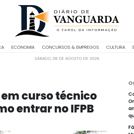
CA
ECONOMIA
CONCURSOS & EMPREGOS
CULTURA
SÁBADO, 08 DE AGOSTO DE 2026
O
em curso técnico
Co
Or
mo entrar no IFPB
an
qu
Fá