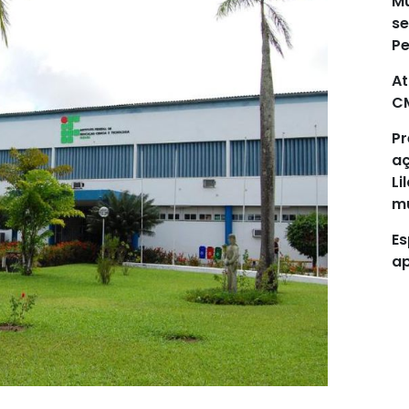
Mu
se
P
At
C
Pr
aç
Li
mu
Es
ap