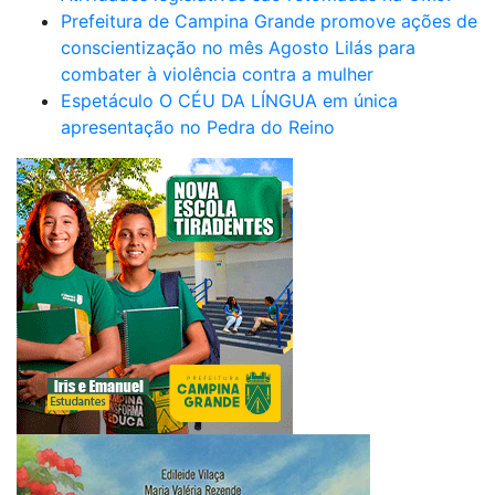
Prefeitura de Campina Grande promove ações de
conscientização no mês Agosto Lilás para
combater à violência contra a mulher
Espetáculo O CÉU DA LÍNGUA em única
apresentação no Pedra do Reino