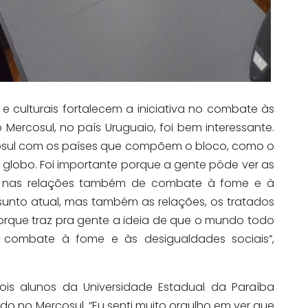
 e culturais fortalecem a iniciativa no combate às
o Mercosul, no país Uruguaio, foi bem interessante.
cosul com os países que compõem o bloco, como o
 globo. Foi importante porque a gente pôde ver as
is, nas relações também de combate à fome e à
ssunto atual, mas também as relações, os tratados
 porque traz pra gente a ideia de que o mundo todo
ombate à fome e às desigualdades sociais”,
dois alunos da Universidade Estadual da Paraíba
ando no Mercosul. “Eu senti muito orgulho em ver que