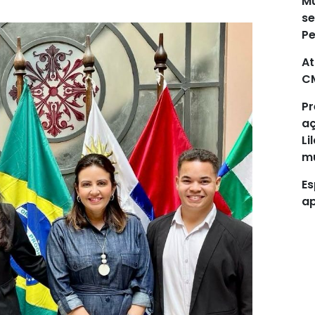
Mu
se
P
At
C
Pr
aç
Li
mu
Es
ap