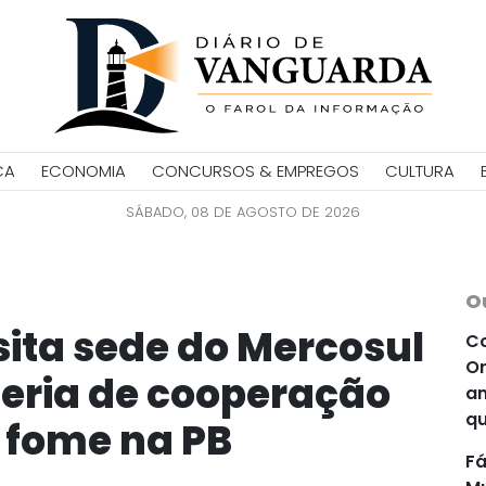
CA
ECONOMIA
CONCURSOS & EMPREGOS
CULTURA
SÁBADO, 08 DE AGOSTO DE 2026
O
sita sede do Mercosul
Co
Or
eria de cooperação
an
qu
 fome na PB
Fá