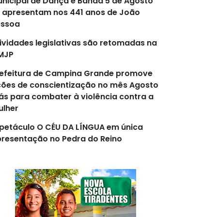
nicipal de Dança e Banda 5 de Agosto
 apresentam nos 441 anos de João
essoa
ividades legislativas são retomadas na
MJP
efeitura de Campina Grande promove
ões de conscientização no mês Agosto
lás para combater à violência contra a
lher
petáculo O CÉU DA LÍNGUA em única
resentação no Pedra do Reino