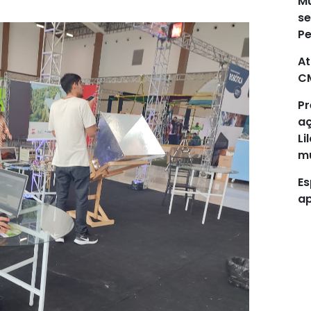
Mu
se
P
At
C
Pr
aç
Li
mu
Es
ap