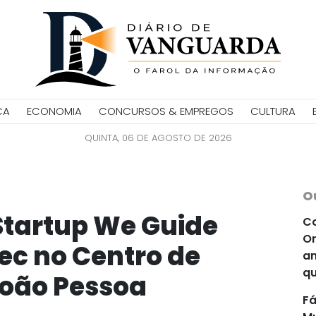
CA
ECONOMIA
CONCURSOS & EMPREGOS
CULTURA
QUINTA, 06 DE AGOSTO DE 2026
O
Startup We Guide
Co
Or
tec no Centro de
an
qu
oão Pessoa
Fá