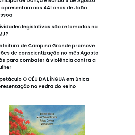
nicipal de Dança e Banda 5 de Agosto
 apresentam nos 441 anos de João
essoa
ividades legislativas são retomadas na
MJP
efeitura de Campina Grande promove
ões de conscientização no mês Agosto
lás para combater à violência contra a
lher
petáculo O CÉU DA LÍNGUA em única
resentação no Pedra do Reino