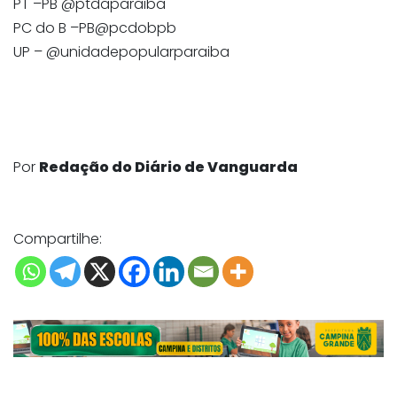
PT –PB @ptdaparaiba
PC do B –PB@pcdobpb
UP – @unidadepopularparaiba
Por
Redação do Diário de Vanguarda
Compartilhe: