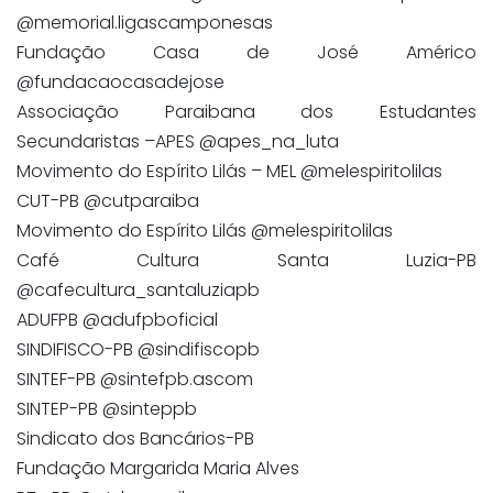
@memorial.ligascamponesas
Fundação Casa de José Américo
@fundacaocasadejose
Associação Paraibana dos Estudantes
Secundaristas –APES @apes_na_luta
Movimento do Espírito Lilás – MEL @melespiritolilas
CUT-PB @cutparaiba
Movimento do Espírito Lilás @melespiritolilas
Café Cultura Santa Luzia-PB
@cafecultura_santaluziapb
ADUFPB @adufpboficial
SINDIFISCO-PB @sindifiscopb
SINTEF-PB @sintefpb.ascom
SINTEP-PB @sinteppb
Sindicato dos Bancários-PB
Fundação Margarida Maria Alves