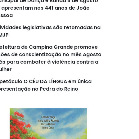
nicipal de Dança e Banda 5 de Agosto
 apresentam nos 441 anos de João
essoa
ividades legislativas são retomadas na
MJP
efeitura de Campina Grande promove
ões de conscientização no mês Agosto
lás para combater à violência contra a
lher
petáculo O CÉU DA LÍNGUA em única
resentação no Pedra do Reino