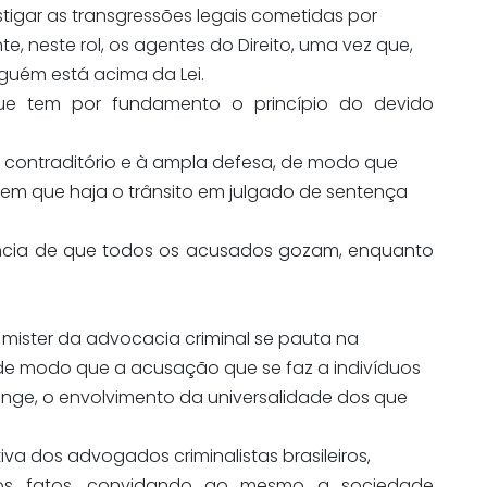
tigar as transgressões legais cometidas por
e, neste rol, os agentes do Direito, uma vez que,
guém está acima da Lei.
 que tem por fundamento o princípio do devido
o contraditório e à ampla defesa, de modo que
em que haja o trânsito em julgado de sentença
cência de que todos os acusados gozam, enquanto
o mister da advocacia criminal se pauta na
, de modo que a acusação que se faz a indivíduos
longe, o envolvimento da universalidade dos que
va dos advogados criminalistas brasileiros,
os fatos, convidando ao mesmo a sociedade