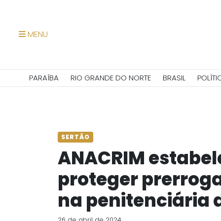
MENU
PARAÍBA
RIO GRANDE DO NORTE
BRASIL
POLÍTI
SERTÃO
ANACRIM estabele
proteger prerrog
na penitenciária 
26 de abril de 2024