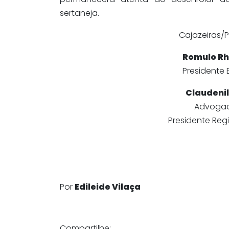
sertaneja.
Cajazeiras/PB
Romulo Rh
Presidente
Claudenil
Advogad
Presidente Reg
Por
Edileide Vilaça
Compartilhe: