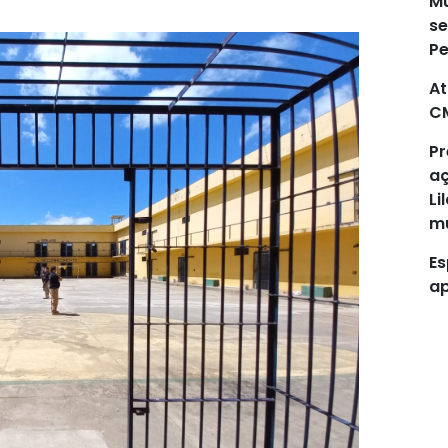
Mu
se
P
At
C
Pr
aç
Li
mu
Es
ap