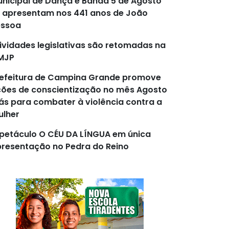
nicipal de Dança e Banda 5 de Agosto
 apresentam nos 441 anos de João
essoa
ividades legislativas são retomadas na
MJP
efeitura de Campina Grande promove
ões de conscientização no mês Agosto
lás para combater à violência contra a
lher
petáculo O CÉU DA LÍNGUA em única
resentação no Pedra do Reino