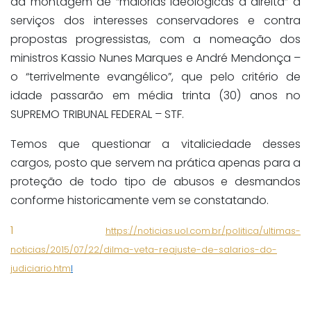
da montagem de “maiorias ideológicas à direita” a
serviços dos interesses conservadores e contra
propostas progressistas, com a nomeação dos
ministros Kassio Nunes Marques e André Mendonça –
o “terrivelmente evangélico”, que pelo critério de
idade passarão em média trinta (30) anos no
SUPREMO TRIBUNAL FEDERAL – STF.
Temos que questionar a vitaliciedade desses
cargos, posto que servem na prática apenas para a
proteção de todo tipo de abusos e desmandos
conforme historicamente vem se constatando.
1
https://noticias.uol.com.br/politica/ultimas-
noticias/2015/07/22/dilma-veta-reajuste-de-salarios-do-
judiciario.htm
l