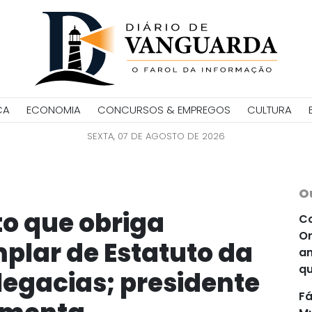
CA
ECONOMIA
CONCURSOS & EMPREGOS
CULTURA
SEXTA, 07 DE AGOSTO DE 2026
O
to que obriga
Co
Or
plar de Estatuto da
an
qu
egacias; presidente
Fá