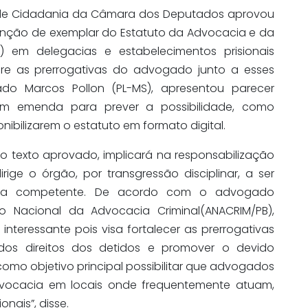
e de Cidadania da Câmara dos Deputados aprovou
tenção de exemplar do Estatuto da Advocacia e da
 em delegacias e estabelecimentos prisionais
bre as prerrogativas do advogado junto a esses
do Marcos Pollon (PL-MS), apresentou parecer
 com emenda para prever a possibilidade, como
nibilizarem o estatuto em formato digital.
texto aprovado, implicará na responsabilização
rige o órgão, por transgressão disciplinar, a ser
tiva competente. De acordo com o advogado
ão Nacional da Advocacia Criminal(ANACRIM/PB),
 interessante pois visa fortalecer as prerrogativas
dos direitos dos detidos e promover o devido
omo objetivo principal possibilitar que advogados
dvocacia em locais onde frequentemente atuam,
nais”, disse.