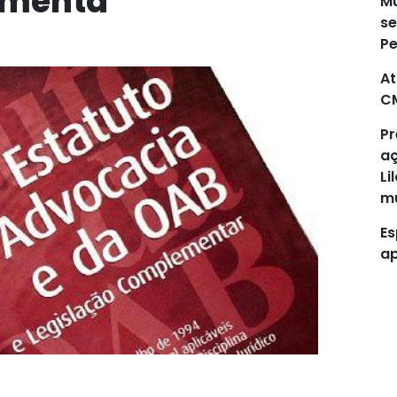
omenta
Mu
se
P
At
C
Pr
aç
Li
mu
Es
ap