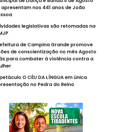
nicipal de Dança e Banda 5 de Agosto
 apresentam nos 441 anos de João
essoa
ividades legislativas são retomadas na
MJP
efeitura de Campina Grande promove
ões de conscientização no mês Agosto
lás para combater à violência contra a
lher
petáculo O CÉU DA LÍNGUA em única
resentação no Pedra do Reino