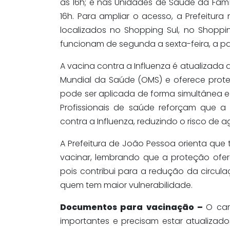
às 16h; e nas Unidades de Saúde da Famíl
16h. Para ampliar o acesso, a Prefeitu
localizados no Shopping Sul, no Shoppi
funcionam de segunda a sexta-feira, a par
A vacina contra a Influenza é atualizad
Mundial da Saúde (OMS) e oferece proteçã
pode ser aplicada de forma simultânea e
Profissionais de saúde reforçam que a
contra a Influenza, reduzindo o risco de
A Prefeitura de João Pessoa orienta qu
vacinar, lembrando que a proteção ofere
pois contribui para a redução da circula
quem tem maior vulnerabilidade.
Documentos para vacinação –
O car
importantes e precisam estar atualizad