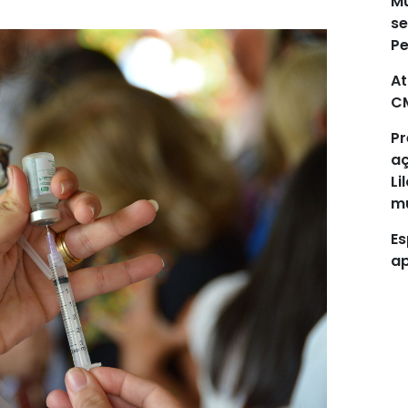
Mu
se
P
At
C
Pr
aç
Li
mu
Es
ap