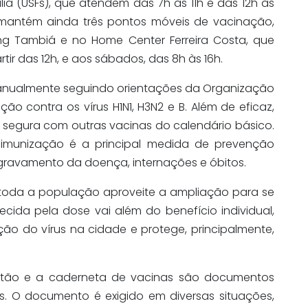
ia (USFs), que atendem das 7h às 11h e das 12h às
ra mantém ainda três pontos móveis de vacinação,
ng Tambiá e no Home Center Ferreira Costa, que
tir das 12h, e aos sábados, das 8h às 16h.
a anualmente seguindo orientações da Organização
o contra os vírus H1N1, H3N2 e B. Além de eficaz,
 segura com outras vacinas do calendário básico.
 imunização é a principal medida de prevenção
 agravamento da doença, internações e óbitos.
e toda a população aproveite a ampliação para se
cida pela dose vai além do benefício individual,
ção do vírus na cidade e protege, principalmente,
tão e a caderneta de vacinas são documentos
os. O documento é exigido em diversas situações,