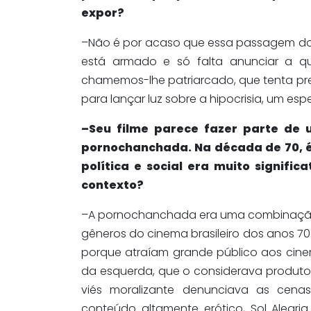
expor?
–Não é por acaso que essa passagem do f
está armado e só falta anunciar a q
chamemos-lhe patriarcado, que tenta pre
para lançar luz sobre a hipocrisia, um es
–Seu filme parece fazer parte de u
pornochanchada. Na década de 70, é
política e social era muito signif
contexto?
–A pornochanchada era uma combinação d
gêneros do cinema brasileiro dos anos 70.
porque atraíam grande público aos cinem
da esquerda, que o considerava produto
viés moralizante denunciava as cena
conteúdo altamente erótico, Sol Alegri