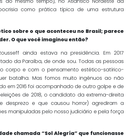
as ao mesmo tempo), no Atlântico Nordeste da
pocrisia como prática típica de uma estrutura
tico sobre o que aconteceu no Brasil; parece
der. O que você imaginou então?
usseff ainda estava na presidência. Em 2017
tado da Paraíba, de onde sou. Todas as pessoas
o corpo e com o pensamento estético-satírico-
quer batalha. Mas fomos muito ingénuos ao não
ido em 2016 foi acompanhado de outro golpe e de
leições de 2018, o candidato da extrema-direita
 e desprezo e que causou horror) agrediram a
ões manipuladas pelo nosso judiciário e pela força
ade chamada “Sol Alegría” que funcionasse