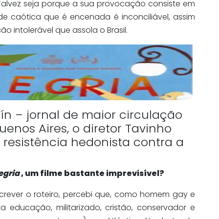
 Talvez seja porque a sua provocação consiste em
de caótica que é encenada é inconciliável, assim
o intolerável que assola o Brasil.
rín – jornal de maior circulação
enos Aires, o diretor Tavinho
e resistência hedonista contra a
egria
, um filme bastante imprevisível?
screver o roteiro, percebi que, como homem gay e
 educação, militarizado, cristão, conservador e