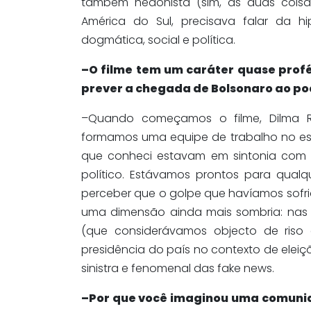
também hedonista (sim, as duas cois
América do Sul, precisava falar da hi
dogmática, social e política.
–O filme tem um caráter quase profé
prever a chegada de Bolsonaro ao po
–Quando começamos o filme, Dilma Ro
formamos uma equipe de trabalho no es
que conheci estavam em sintonia com 
político. Estávamos prontos para qual
perceber que o golpe que havíamos sofr
uma dimensão ainda mais sombria: nas e
(que considerávamos objecto de riso
presidência do país no contexto de eleiç
sinistra e fenomenal das fake news.
–Por que você imaginou uma comunid