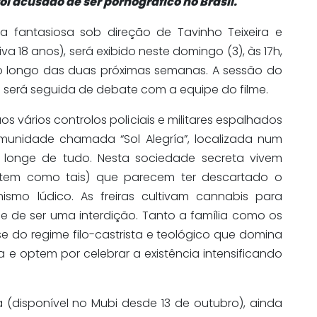
foi acusado de ser pornográfico no Brasil.
ia fantasiosa sob direção de Tavinho Teixeira e
va 18 anos), será exibido neste domingo (3), às 17h,
o longo das duas próximas semanas. A sessão do
, e será seguida de debate com a equipe do filme.
s vários controlos policiais e militares espalhados
munidade chamada “Sol Alegría”, localizada num
e longe de tudo. Nesta sociedade secreta vivem
stem como tais) que parecem ter descartado o
smo lúdico. As freiras cultivam cannabis para
nge de ser uma interdição. Tanto a família como os
do regime filo-castrista e teológico que domina
a e optem por celebrar a existência intensificando
a (disponível no Mubi desde 13 de outubro), ainda