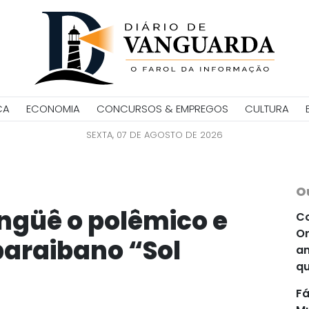
CA
ECONOMIA
CONCURSOS & EMPREGOS
CULTURA
SEXTA, 07 DE AGOSTO DE 2026
O
angüê o polêmico e
Co
Or
paraibano “Sol
an
qu
Fá