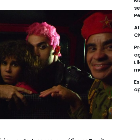
Mu
se
P
At
C
Pr
aç
Li
mu
Es
ap