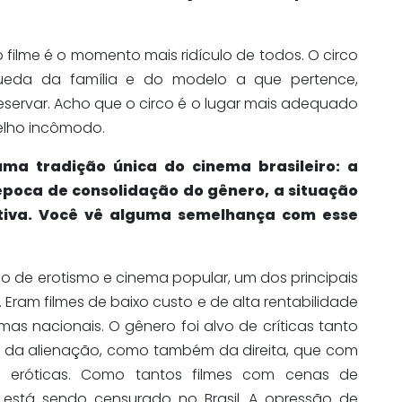
ilme é o momento mais ridículo de todos. O circo
ueda da família e do modelo a que pertence,
servar. Acho que o circo é o lugar mais adequado
pelho incômodo.
ma tradição única do cinema brasileiro: a
poca de consolidação do gênero, a situação
icativa. Você vê alguma semelhança com esse
e erotismo e cinema popular, um dos principais
 Eram filmes de baixo custo e de alta rentabilidade
as nacionais. O gênero foi alvo de críticas tanto
 da alienação, como também da direita, que com
s eróticas. Como tantos filmes com cenas de
a está sendo censurado no Brasil. A opressão de