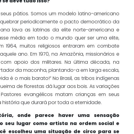
 se deve tudo isso?
de seus pátios. Somos um modelo latino-americano
 quebrar periodicamente o pacto democrático da
icana lava as latrinas da elite norte-americana e
asse média em todo o mundo quer ser uma elite,
 1964, muitos religiosos entraram em combate
uele ano. Em 1970, na Amazônia, missionários e
os com apoio dos militares. Na última década, na
libertador da maconha, plantando-a em larga escala,
ida é o mais barato!” No Brasil, as tribos indígenas
eima de florestas dá lugar aos bois. As variações
s. Pastores evangélicos matam crianças em seus
 história que durará por toda a eternidade.
tória, onde parece haver uma sensação
o seu lugar como artista na ordem social e
ocê escolheu uma situação de circo para se