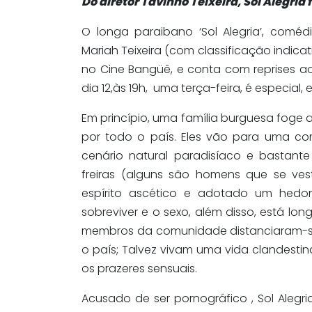
Do diretor Tavinho Teixeira, Sol Alegria 
O longa paraibano ‘Sol Alegria’, coméd
Mariah Teixeira (com classificação indicati
no Cine Bangüê, e conta com reprises a
dia 12,às 19h, uma terça-feira, é especial
Em princípio, uma família burguesa foge ao
por todo o país. Eles vão para uma co
cenário natural paradisíaco e bastant
freiras (alguns são homens que se ve
espírito ascético e adotado um hedoni
sobreviver e o sexo, além disso, está lo
membros da comunidade distanciaram-se 
o país; Talvez vivam uma vida clandestin
os prazeres sensuais.
Acusado de ser pornográfico , Sol Alegri