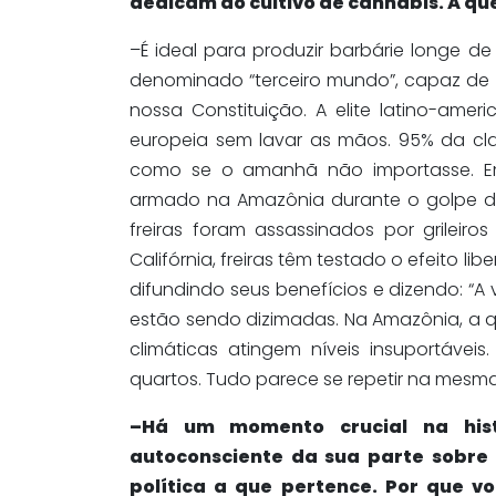
dedicam ao cultivo de cannabis. A que
–É ideal para produzir barbárie longe 
denominado “terceiro mundo”, capaz de
nossa Constituição. A elite latino-amer
europeia sem lavar as mãos. 95% da cl
como se o amanhã não importasse. Em
armado na Amazônia durante o golpe daq
freiras foram assassinados por grileir
Califórnia, freiras têm testado o efeito 
difundindo seus benefícios e dizendo: “A v
estão sendo dizimadas. Na Amazônia, a qu
climáticas atingem níveis insuportávei
quartos. Tudo parece se repetir na mesma
–Há um momento crucial na his
autoconsciente da sua parte sobre 
política a que pertence. Por que v