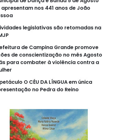
nicipal de Dança e Banda 5 de Agosto
 apresentam nos 441 anos de João
essoa
ividades legislativas são retomadas na
MJP
efeitura de Campina Grande promove
ões de conscientização no mês Agosto
lás para combater à violência contra a
lher
petáculo O CÉU DA LÍNGUA em única
resentação no Pedra do Reino