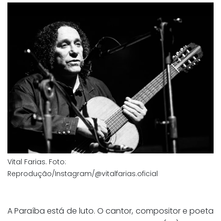
Vital Farias. Foto:
Reprodução/Instagram/@vitalfarias.oficial
A Paraíba está de luto. O cantor, compositor e poeta