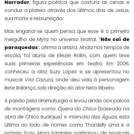
Narrador
, figura poética que costura as cenas e
conduz a plateia através dos últimos dias de Jesus,
sua morte e ressurreição.
Mas engana-se quem pensa que esse é o primeiro
mergulho de Myra no universo teatral. “
Não caí de
paraquedas
”, afirma a artista. Ainda nos tempos de
escola, foi aluna de Eliezer Rolim, com quem teve
suas primeiras experiências em teatro. Em 2006,
conheceu a atriz Suzy Lopes e se apresentou no
musical
Vila Cazuza
, onde deu vida à personagem
Bete Balanço, sob direção do ator Neto Ribeiro.
A paixão pela dramaturgia a levou ainda aos palcos
de montagens como
Ópera do Chico
(baseada na
obra de Chico Buarque) e
Intervalo das Águas
, esta
última ao lado de nomes como Thardelly Lima e a
própria Suzy. Myra também participou de musicais