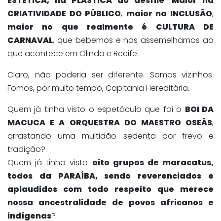
ESTÉTICA, na PLÁSTICA do desfile
.
Maior na
CRIATIVIDADE DO PÚBLICO
,
maior na INCLUSÃO
,
maior no que realmente é CULTURA DE
CARNAVAL
, que bebemos e nos assemelhamos ao
que acontece em Olinda e Recife.
Claro, não poderia ser diferente. Somos vizinhos.
Fomos, por muito tempo, Capitania Hereditária.
Quem já tinha visto o espetáculo que foi o
BOI DA
MACUCA E A ORQUESTRA DO MAESTRO OSEÁS
,
arrastando uma multidão sedenta por frevo e
tradição?
Quem já tinha visto
oito grupos de maracatus,
todos da PARAÍBA, sendo reverenciados e
aplaudidos com todo respeito que merece
nossa ancestralidade de povos africanos e
indígenas
?