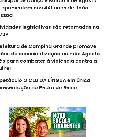
nicipal de Dança e Banda 5 de Agosto
 apresentam nos 441 anos de João
essoa
ividades legislativas são retomadas na
MJP
efeitura de Campina Grande promove
ões de conscientização no mês Agosto
lás para combater à violência contra a
lher
petáculo O CÉU DA LÍNGUA em única
resentação no Pedra do Reino