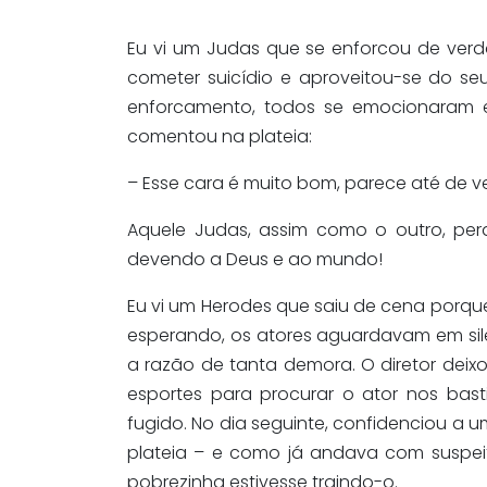
Eu vi um Judas que se enforcou de verd
cometer suicídio e aproveitou-se do se
enforcamento, todos se emocionaram 
comentou na plateia:
– Esse cara é muito bom, parece até de v
Aquele Judas, assim como o outro, perd
devendo a Deus e ao mundo!
Eu vi um Herodes que saiu de cena porque
esperando, os atores aguardavam em silê
a razão de tanta demora. O diretor dei
esportes para procurar o ator nos bas
fugido. No dia seguinte, confidenciou a 
plateia – e como já andava com suspei
pobrezinha estivesse traindo-o.