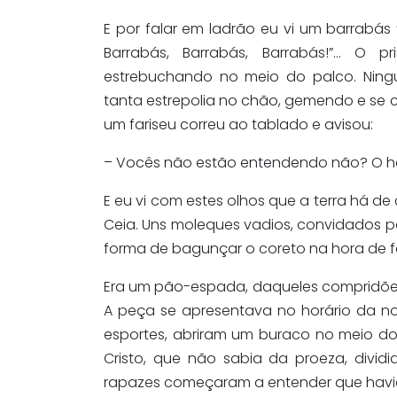
E por falar em ladrão eu vi um barrabás
Barrabás, Barrabás, Barrabás!”… O 
estrebuchando no meio do palco. Ning
tanta estrepolia no chão, gemendo e se
um fariseu correu ao tablado e avisou:
– Vocês não estão entendendo não? O ho
E eu vi com estes olhos que a terra há
Ceia. Uns moleques vadios, convidados p
forma de bagunçar o coreto na hora de f
Era um pão-espada, daqueles compridões
A peça se apresentava no horário da no
esportes, abriram um buraco no meio do 
Cristo, que não sabia da proeza, divid
rapazes começaram a entender que havia