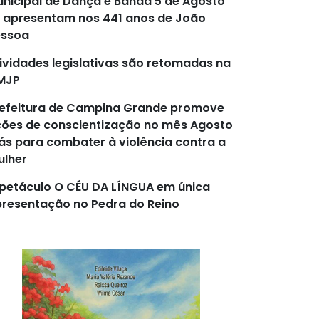
nicipal de Dança e Banda 5 de Agosto
 apresentam nos 441 anos de João
essoa
ividades legislativas são retomadas na
MJP
efeitura de Campina Grande promove
ões de conscientização no mês Agosto
lás para combater à violência contra a
lher
petáculo O CÉU DA LÍNGUA em única
resentação no Pedra do Reino