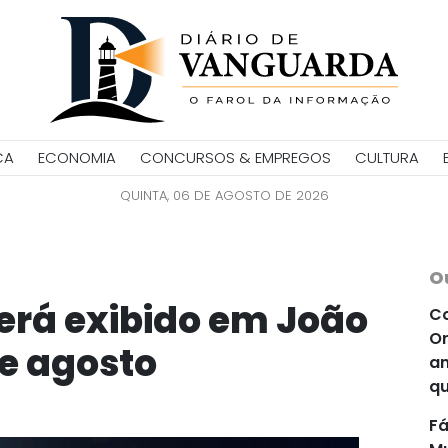
CA
ECONOMIA
CONCURSOS & EMPREGOS
CULTURA
QUINTA, 06 DE AGOSTO DE 2026
O
erá exibido em João
Co
Or
de agosto
an
qu
Fá