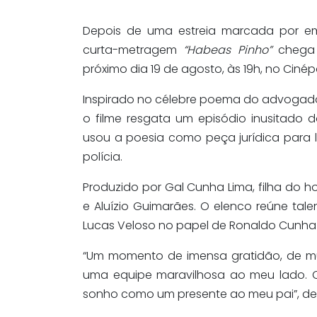
Depois de uma estreia marcada por e
curta-metragem
“Habeas Pinho”
chega 
próximo dia 19 de agosto, às 19h, no Cinép
Inspirado no célebre poema do advogado
o filme resgata um episódio inusitado
usou a poesia como peça jurídica para l
polícia.
Produzido por Gal Cunha Lima, filha do h
e Aluízio Guimarães. O elenco reúne ta
Lucas Veloso no papel de Ronaldo Cunha 
“Um momento de imensa gratidão, de mui
uma equipe maravilhosa ao meu lado. O 
sonho como um presente ao meu pai”, de