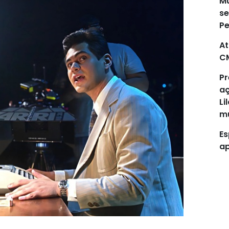
Mu
se
P
At
C
Pr
aç
Li
mu
Es
ap