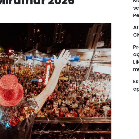
Miramar 2026
Mu
se
P
At
C
Pr
aç
Li
mu
Es
ap