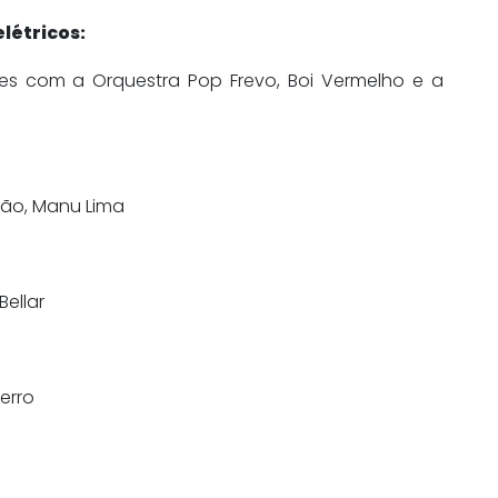
létricos:
es com a Orquestra Pop Frevo, Boi Vermelho e a
cão, Manu Lima
ellar
erro