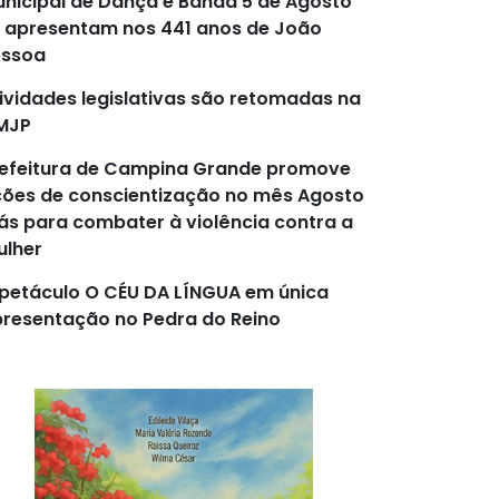
nicipal de Dança e Banda 5 de Agosto
 apresentam nos 441 anos de João
essoa
ividades legislativas são retomadas na
MJP
efeitura de Campina Grande promove
ões de conscientização no mês Agosto
lás para combater à violência contra a
lher
petáculo O CÉU DA LÍNGUA em única
resentação no Pedra do Reino