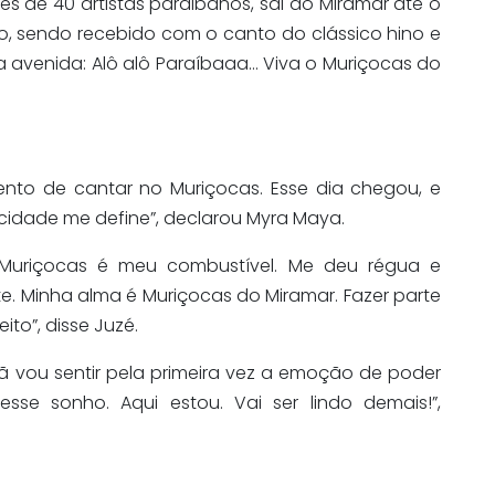
es de 40 artistas paraibanos, sai do Miramar até o
o, sendo recebido com o canto do clássico hino e
a avenida: Alô alô Paraíbaaa… Viva o Muriçocas do
nto de cantar no Muriçocas. Esse dia chegou, e
licidade me define”, declarou Myra Maya.
Muriçocas é meu combustível. Me deu régua e
e. Minha alma é Muriçocas do Miramar. Fazer parte
ito”, disse Juzé.
hã vou sentir pela primeira vez a emoção de poder
sse sonho. Aqui estou. Vai ser lindo demais!”,