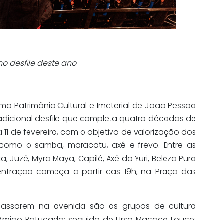
 desfile deste ano
o Patrimônio Cultural e Imaterial de João Pessoa
radicional desfile que completa quatro décadas de
ia 11 de fevereiro, com o objetivo de valorização dos
ra, como o samba, maracatu, axé e frevo. Entre as
, Juzé, Myra Maya, Capilé, Axé do Yuri, Beleza Pura
entração começa a partir das 19h, na Praça das
passarem na avenida são os grupos de cultura
o Amigo Batucada; seguido do Urso Macaco Louco;