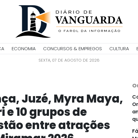
CA
ECONOMIA
CONCURSOS & EMPREGOS
CULTURA
SEXTA, 07 DE AGOSTO DE 2026
O
nça, Juzé, Myra Maya,
Co
Or
i e 10 grupos de
an
qu
stão entre atrações
Fá