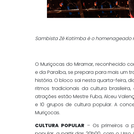
Sambista Zé Katimba é o homenageado no
O Muriçocas do Miramar, reconhecido com
e da Paraíba, se prepara para mais um t
história. O bloco sai nesta quarta-feira, d
ritmos tradicionais da cultura brasilei
atrações estão Mestre Fuba, Alceu Valença
e 10 grupos de cultura popular. A conc
Muriçocas.
CULTURA POPULAR
– Os primeiros a 
popular, a partir das 20h00, com o Urs