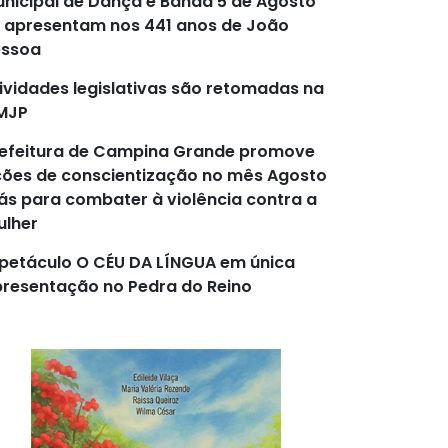
nicipal de Dança e Banda 5 de Agosto
 apresentam nos 441 anos de João
essoa
ividades legislativas são retomadas na
MJP
efeitura de Campina Grande promove
ões de conscientização no mês Agosto
lás para combater à violência contra a
lher
petáculo O CÉU DA LÍNGUA em única
resentação no Pedra do Reino