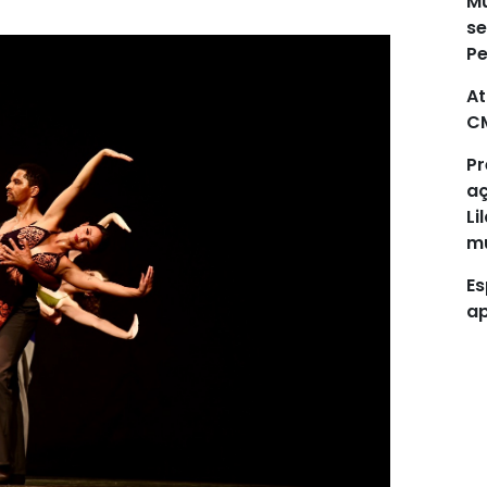
Mu
se
P
At
C
Pr
aç
Li
mu
Es
ap