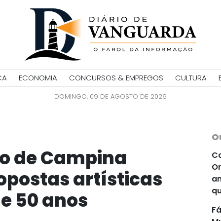
CA
ECONOMIA
CONCURSOS & EMPREGOS
CULTURA
DOMINGO, 09 DE AGOSTO DE 2026
O
rno de Campina
Co
Or
postas artísticas
an
qu
de 50 anos
Fá