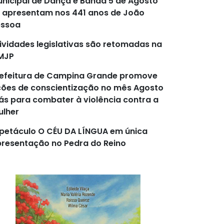
nicipal de Dança e Banda 5 de Agosto
 apresentam nos 441 anos de João
essoa
ividades legislativas são retomadas na
MJP
efeitura de Campina Grande promove
ões de conscientização no mês Agosto
lás para combater à violência contra a
lher
petáculo O CÉU DA LÍNGUA em única
resentação no Pedra do Reino