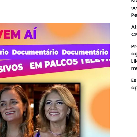
Mu
se
P
At
C
Pr
aç
Li
mu
Es
ap