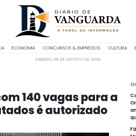
CA
ECONOMIA
CONCURSOS & EMPREGOS
CULTURA
SÁBADO, 08 DE AGOSTO DE 2026
O
com 140 vagas para a
Co
Or
tados é autorizado
an
qu
Fá