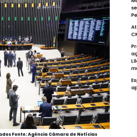
Mu
se
P
At
C
Pr
aç
Li
mu
Es
ap
dos Fonte: Agência Câmara de Notícias