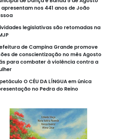
nicipal de Dança e Banda 5 de Agosto
 apresentam nos 441 anos de João
essoa
ividades legislativas são retomadas na
MJP
efeitura de Campina Grande promove
ões de conscientização no mês Agosto
lás para combater à violência contra a
lher
petáculo O CÉU DA LÍNGUA em única
resentação no Pedra do Reino