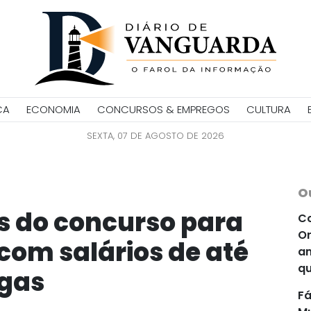
CA
ECONOMIA
CONCURSOS & EMPREGOS
CULTURA
SEXTA, 07 DE AGOSTO DE 2026
O
s do concurso para
Co
Or
 com salários de até
an
qu
agas
Fá