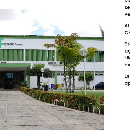
Mu
se
P
At
C
Pr
aç
Li
mu
Es
ap