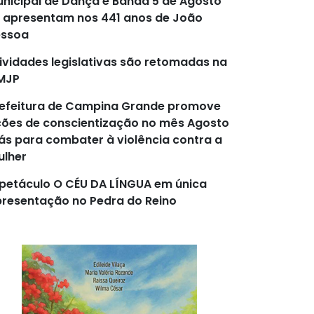
nicipal de Dança e Banda 5 de Agosto
 apresentam nos 441 anos de João
essoa
ividades legislativas são retomadas na
MJP
efeitura de Campina Grande promove
ões de conscientização no mês Agosto
lás para combater à violência contra a
lher
petáculo O CÉU DA LÍNGUA em única
resentação no Pedra do Reino