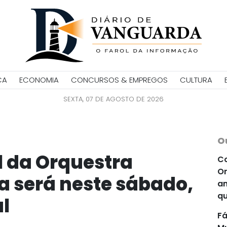
CA
ECONOMIA
CONCURSOS & EMPREGOS
CULTURA
SEXTA, 07 DE AGOSTO DE 2026
O
l da Orquestra
Co
Or
ba será neste sábado,
an
qu
l
Fá