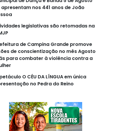
nicipal de Dança e Banda 5 de Agosto
 apresentam nos 441 anos de João
essoa
ividades legislativas são retomadas na
MJP
efeitura de Campina Grande promove
ões de conscientização no mês Agosto
lás para combater à violência contra a
lher
petáculo O CÉU DA LÍNGUA em única
resentação no Pedra do Reino