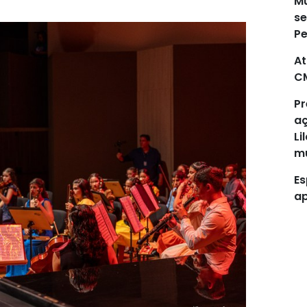
Mu
se
P
At
C
Pr
aç
Li
mu
Es
ap