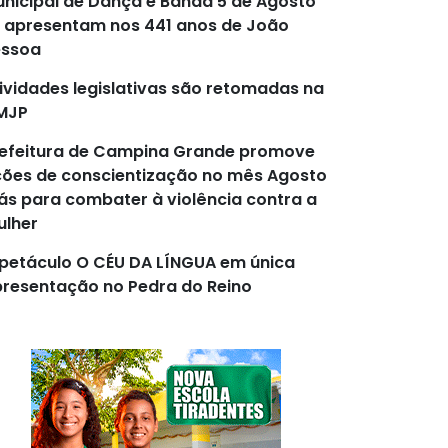
nicipal de Dança e Banda 5 de Agosto
 apresentam nos 441 anos de João
essoa
ividades legislativas são retomadas na
MJP
efeitura de Campina Grande promove
ões de conscientização no mês Agosto
lás para combater à violência contra a
lher
petáculo O CÉU DA LÍNGUA em única
resentação no Pedra do Reino