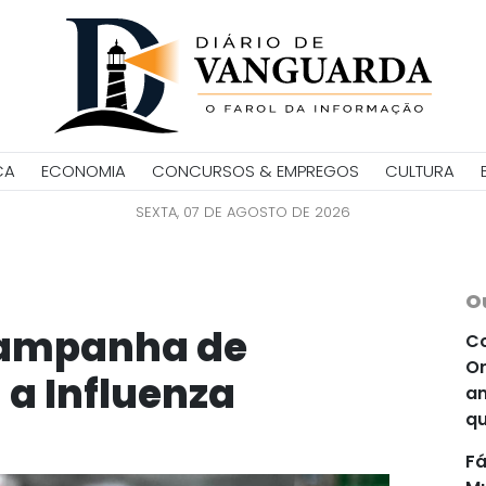
CA
ECONOMIA
CONCURSOS & EMPREGOS
CULTURA
SEXTA, 07 DE AGOSTO DE 2026
O
 campanha de
Co
Or
 a Influenza
an
qu
Fá