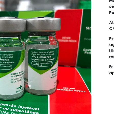
Mu
se
P
At
C
Pr
aç
Li
mu
Es
ap