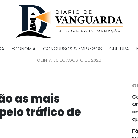
CA
ECONOMIA
CONCURSOS & EMPREGOS
CULTURA
QUINTA, 06 DE AGOSTO DE 2026
O
ão as mais
Co
Or
elo tráfico de
an
qu
Fá