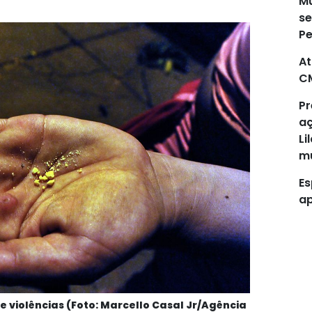
Mu
se
P
At
C
Pr
aç
Li
mu
Es
ap
 violências (Foto: Marcello Casal Jr/Agência