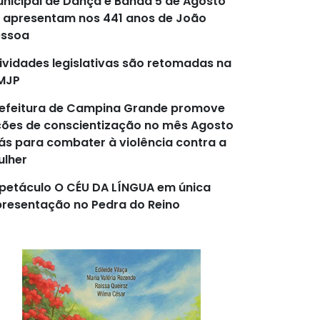
nicipal de Dança e Banda 5 de Agosto
 apresentam nos 441 anos de João
essoa
ividades legislativas são retomadas na
MJP
efeitura de Campina Grande promove
ões de conscientização no mês Agosto
lás para combater à violência contra a
lher
petáculo O CÉU DA LÍNGUA em única
resentação no Pedra do Reino