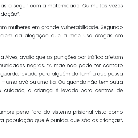
adas a seguir com a maternidade. Ou muitas vezes
adoção”.
om mulheres em grande vulnerabilidade. Segundo
se valem da alegação que a mãe usa drogas em
a Alves, avalia que as punições por tráfico afetam
munidades negras. “A mãe não pode ter contato
ua guarda, levado para alguém da família que possa
ta – uma avó ou uma tia. Ou quando não tem outra
o cuidado, a criança é levada para centros de
mpre pena fora do sistema prisional visto como
tra população que é punida, que são as crianças”,