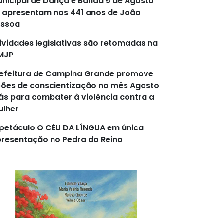
nicipal de Dança e Banda 5 de Agosto
 apresentam nos 441 anos de João
essoa
ividades legislativas são retomadas na
MJP
efeitura de Campina Grande promove
ões de conscientização no mês Agosto
lás para combater à violência contra a
lher
petáculo O CÉU DA LÍNGUA em única
resentação no Pedra do Reino