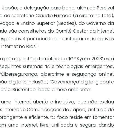
no Japão, a delegação paraibana, além de Percival
o secretário Cláudio Furtado (à direita na foto),
ovação e Ensino Superior (Secties), do Governo da
tado são conselheiros do Comitê Gestor da Internet
l responsável por coordenar e integrar as iniciativas
ternet no Brasil.
 para questões temáticas, o ‘IGF Kyoto 2023’ está
eguintes sutemas: ‘IA e tecnologias emergentes’,
‘Cibersegurança, cibercrime e segurança online’,
o digital e inclusão’, ‘Governança digital global e
es’ e ‘Sustentabilidade e meio ambiente’.
 uma Internet aberta e inclusiva, que não exclua
os Internos e Comunicações do Japão, anfitrião do
rangente e eficiente. “O foco reside em fomentar
 uma Internet livre, unificada e segura, dando