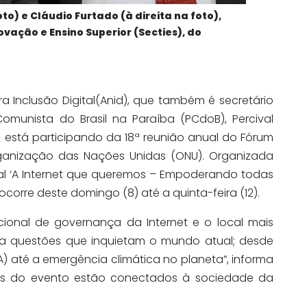
to) e Cláudio Furtado (à direita na foto),
ovação e Ensino Superior (Secties), do
a Inclusão Digital(Anid), que também é secretário
munista do Brasil na Paraíba (PCdoB), Percival
e está participando da 18ª reunião anual do Fórum
rganização das Nações Unidas (ONU). Organizada
l ‘A Internet que queremos – Empoderando todas
 ocorre deste domingo (8) até a quinta-feira (12).
acional de governança da Internet e o local mais
ra questões que inquietam o mundo atual; desde
(IA) até a emergência climática no planeta”, informa
mas do evento estão conectados à sociedade da