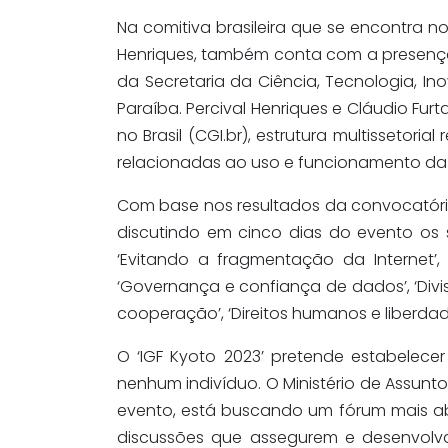
Na comitiva brasileira que se encontra 
Henriques, também conta com a presença d
da Secretaria da Ciência, Tecnologia, In
Paraíba. Percival Henriques e Cláudio Fur
no Brasil (CGI.br), estrutura multissetoria
relacionadas ao uso e funcionamento da In
Com base nos resultados da convocatória
discutindo em cinco dias do evento os s
‘Evitando a fragmentação da Internet’, 
‘Governança e confiança de dados’, ‘Divisã
cooperação’, ‘Direitos humanos e liberdad
O ‘IGF Kyoto 2023’ pretende estabelecer
nenhum indivíduo. O Ministério de Assunt
evento, está buscando um fórum mais ab
discussões que assegurem e desenvolvam