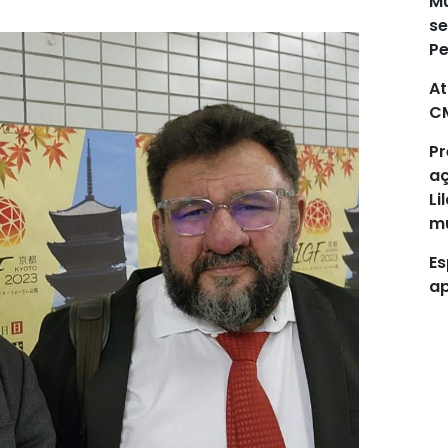
Mu
se
P
At
C
Pr
aç
Li
mu
Es
ap