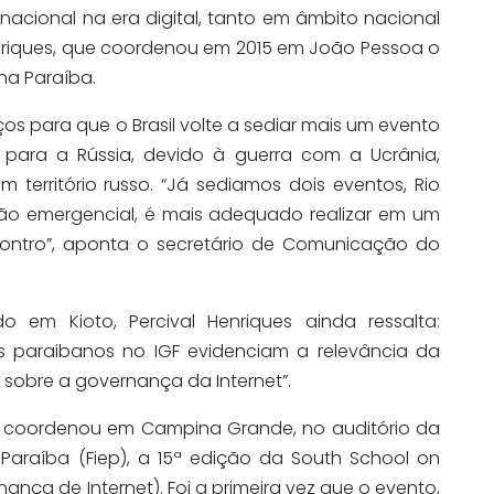
nacional na era digital, tanto em âmbito nacional
Henriques, que coordenou em 2015 em João Pessoa o
na Paraíba.
os para que o Brasil volte a sediar mais um evento
o para a Rússia, devido à guerra com a Ucrânia,
território russo. “Já sediamos dois eventos, Rio
ão emergencial, é mais adequado realizar em um
contro”, aponta o secretário de Comunicação do
em Kioto, Percival Henriques ainda ressalta:
 paraibanos no IGF evidenciam a relevância da
s sobre a governança da Internet”.
l coordenou em Campina Grande, no auditório da
Paraíba (Fiep), a 15ª edição da South School on
ança de Internet). Foi a primeira vez que o evento,