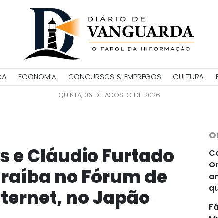
CA
ECONOMIA
CONCURSOS & EMPREGOS
CULTURA
QUINTA, 06 DE AGOSTO DE 2026
O
s e Cláudio Furtado
Co
Or
raíba no Fórum de
an
qu
ternet, no Japão
Fá