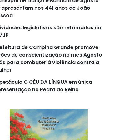
nicipal de Dança e Banda 5 de Agosto
 apresentam nos 441 anos de João
essoa
ividades legislativas são retomadas na
MJP
efeitura de Campina Grande promove
ões de conscientização no mês Agosto
lás para combater à violência contra a
lher
petáculo O CÉU DA LÍNGUA em única
resentação no Pedra do Reino