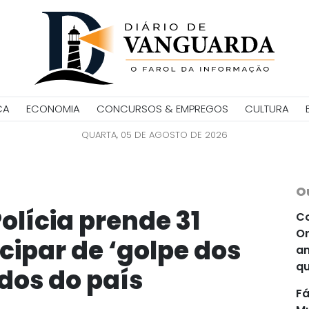
CA
ECONOMIA
CONCURSOS & EMPREGOS
CULTURA
QUARTA, 05 DE AGOSTO DE 2026
O
olícia prende 31
Co
Or
cipar de ‘golpe dos
an
qu
dos do país
Fá