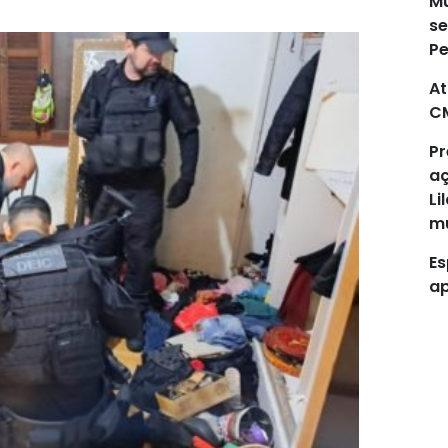
Mu
se
P
At
C
Pr
aç
Li
mu
Es
ap