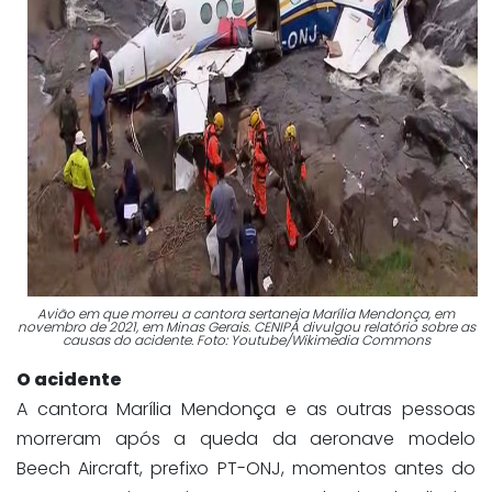
Avião em que morreu a cantora sertaneja Marília Mendonça, em
novembro de 2021, em Minas Gerais. CENIPA divulgou relatório sobre as
causas do acidente. Foto: Youtube/Wikimedia Commons
O acidente
A cantora Marília Mendonça e as outras pessoas
morreram após a queda da aeronave modelo
Beech Aircraft, prefixo PT-ONJ, momentos antes do