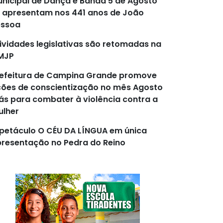
nicipal de Dança e Banda 5 de Agosto
 apresentam nos 441 anos de João
essoa
ividades legislativas são retomadas na
MJP
efeitura de Campina Grande promove
ões de conscientização no mês Agosto
lás para combater à violência contra a
lher
petáculo O CÉU DA LÍNGUA em única
resentação no Pedra do Reino