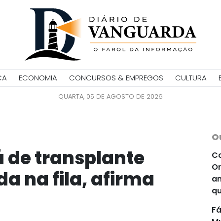
CA
ECONOMIA
CONCURSOS & EMPREGOS
CULTURA
QUARTA, 05 DE AGOSTO DE 2026
O
á de transplante
Co
Or
a na fila, afirma
an
qu
Fá