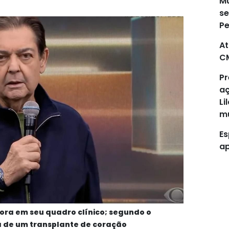
Mu
se
P
At
C
Pr
aç
Li
mu
Es
ap
ora em seu quadro clínico; segundo o
ará de um transplante de coração