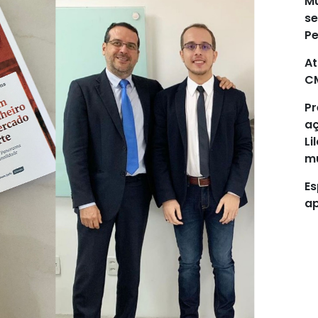
Mu
se
P
At
C
Pr
aç
Li
mu
Es
ap