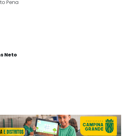
ito Pena
ns Neto