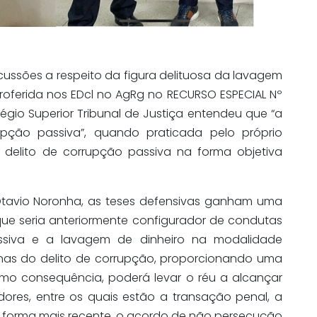
ussões a respeito da figura delituosa da lavagem
roferida nos EDcl no AgRg no RECURSO ESPECIAL Nº
égio Superior Tribunal de Justiça entendeu que “a
pção passiva”, quando praticada pelo próprio
delito de corrupção passiva na forma objetiva
tavio Noronha, as teses defensivas ganham uma
que seria anteriormente configurador de condutas
assiva e a lavagem de dinheiro na modalidade
nas do delito de corrupção, proporcionando uma
mo consequência, poderá levar o réu a alcançar
dores, entre os quais estão a transação penal, a
e forma mais recente, o acordo de não persecução