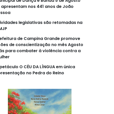
nicipal de Dança e Banda 5 de Agosto
 apresentam nos 441 anos de João
essoa
ividades legislativas são retomadas na
MJP
efeitura de Campina Grande promove
ões de conscientização no mês Agosto
lás para combater à violência contra a
lher
petáculo O CÉU DA LÍNGUA em única
resentação no Pedra do Reino