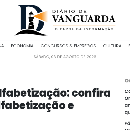
CA
ECONOMIA
CONCURSOS & EMPREGOS
CULTURA
SÁBADO, 08 DE AGOSTO DE 2026
O
lfabetização: confira
Co
Or
lfabetização e
an
qu
Fá