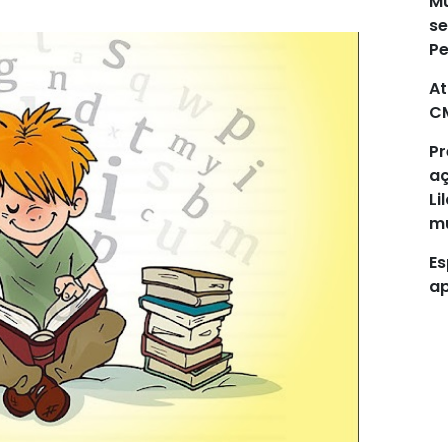
Mu
se
P
At
C
Pr
aç
Li
mu
Es
ap