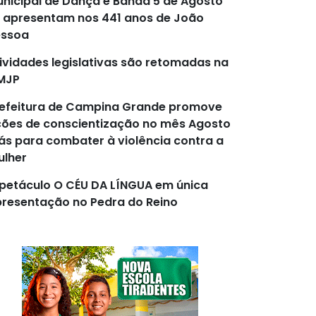
nicipal de Dança e Banda 5 de Agosto
 apresentam nos 441 anos de João
essoa
ividades legislativas são retomadas na
MJP
efeitura de Campina Grande promove
ões de conscientização no mês Agosto
lás para combater à violência contra a
lher
petáculo O CÉU DA LÍNGUA em única
resentação no Pedra do Reino