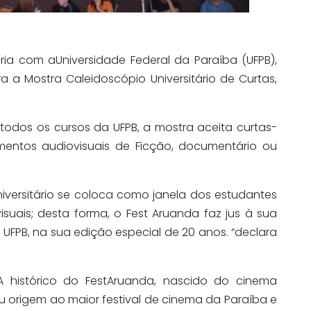
ria com
a
Universidade Federal da Paraíba (UFPB)
,
a a Mostra Caleidoscópio Universitário de Curtas
,
odos os cursos da UFPB, a mostra aceita curtas-
mentos audiovisuais de Ficção, documentário ou
versitário
se coloca como janela dos estudantes
isuais; desta forma, o
Fest
Aruanda faz jus à sua
 UFPB, na sua edição especial de 20 anos.
“
declara
A histórico do
Fest
Aruanda, nascido do cinema
eu origem ao maior festival de cinema da Paraíba e