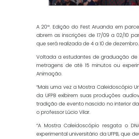
A 20ª. Edição do
Fest
Aruanda
em parce
abrem
as inscrições de
1
7
/09
a
0
2
/10
par
que será realizada de 4 a 10 de dezembro.
Voltada a estudantes de graduação de t
metragens de até 15 minutos ou experi
Animação.
“Mais uma vez a Mostra
Caleidoscópio Uni
da UFPB exibirem suas produções audiov
tradição de evento nascido no interior da
o professor Lúcio Vilar.
“A Mostra Caleidoscópio resgata o DN
experimental universitário da UFPB, que d