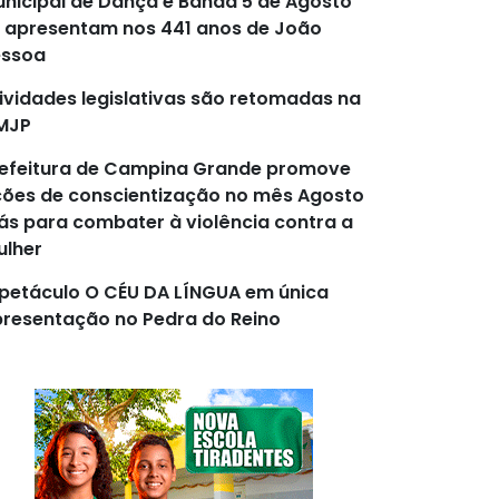
nicipal de Dança e Banda 5 de Agosto
 apresentam nos 441 anos de João
essoa
ividades legislativas são retomadas na
MJP
efeitura de Campina Grande promove
ões de conscientização no mês Agosto
lás para combater à violência contra a
lher
petáculo O CÉU DA LÍNGUA em única
resentação no Pedra do Reino