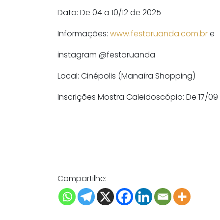
Data: De
04
a
10
/12
de 202
5
Informações:
www.festaruanda.com.br
e
instagram @festaruanda
Local: Cinépolis (Manaíra Shopping)
Inscrições Mostra Caleidoscópio: De 17/09 
Compartilhe: