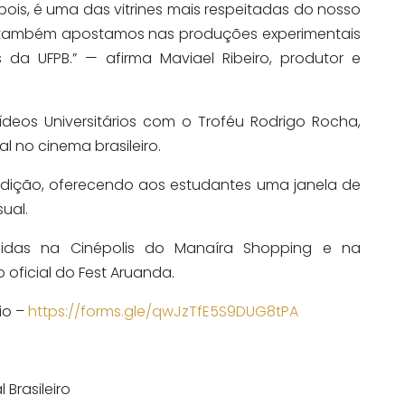
pois, é uma das vitrines mais respeitadas do nosso
 também apostamos nas produções experimentais
 da UFPB.” — afirma Maviael Ribeiro, produtor e
eos Universitários com o Troféu Rodrigo Rocha,
al no cinema brasileiro.
dição, oferecendo aos estudantes uma janela de
sual.
ibidas na
Cinépolis
do Manaíra Shopping e na
oficial do
Fest
Aruanda.
io –
https://forms.gle/qwJzTfE5S9DUG8tPA
Brasileiro