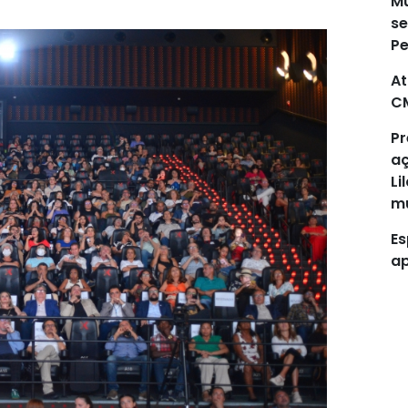
Mu
se
P
At
C
Pr
aç
Li
mu
Es
ap