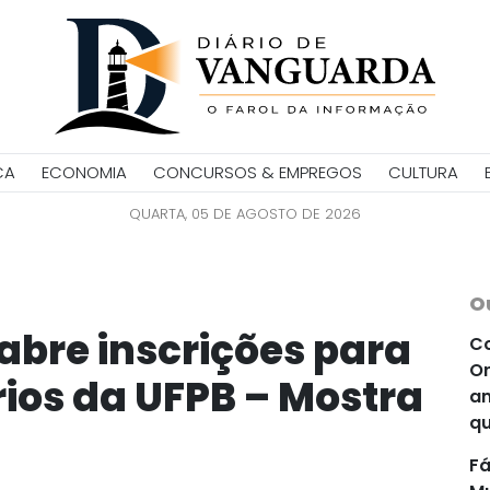
CA
ECONOMIA
CONCURSOS & EMPREGOS
CULTURA
QUARTA, 05 DE AGOSTO DE 2026
O
abre inscrições para
Co
Or
rios da UFPB – Mostra
an
qu
Fá