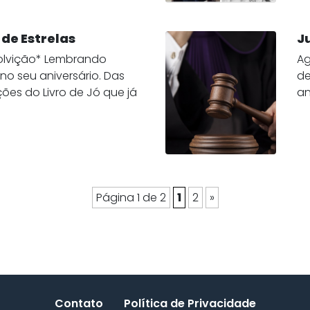
de Estrelas
J
olvição* Lembrando
Ag
no seu aniversário. Das
de
ções do Livro de Jó que já
an
Página 1 de 2
1
2
»
Contato
Política de Privacidade