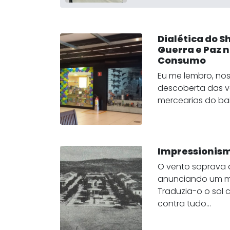
Dialética do S
Guerra e Paz 
Consumo
Eu me lembro, nos
descoberta das 
mercearias do bair
Impressionis
O vento soprava 
anunciando um m
Traduzia-o o sol 
contra tudo...