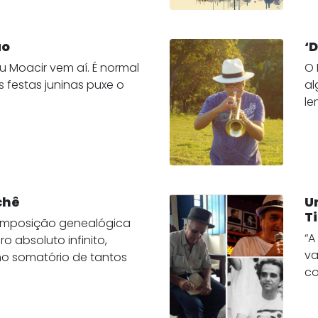
ão
‘
u Moacir vem aí. É normal
O 
 festas juninas puxe o
al
le
chê
U
T
omposição genealógica
“A
 absoluto infinito,
va
no somatório de tantos
co