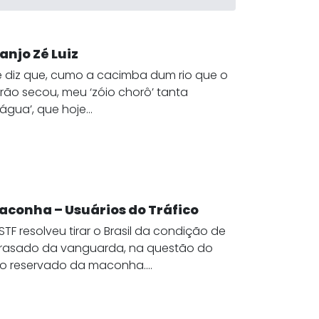
anjo Zé Luiz
e diz que, cumo a cacimba dum rio que o
rão secou, meu ‘zóio chorô’ tanta
água’, que hoje...
aconha – Usuários do Tráfico
STF resolveu tirar o Brasil da condição de
rasado da vanguarda, na questão do
o reservado da maconha....