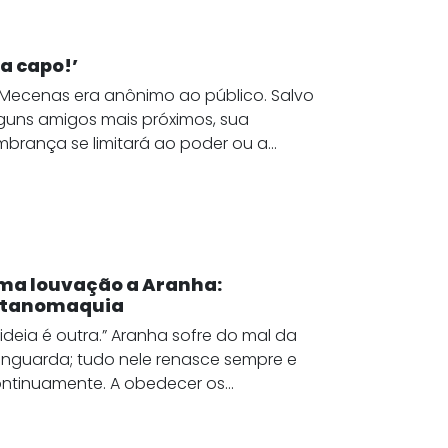
Da capo!’
Mecenas era anônimo ao público. Salvo
guns amigos mais próximos, sua
mbrança se limitará ao poder ou a...
ma louvação a Aranha:
itanomaquia
 ideia é outra.” Aranha sofre do mal da
nguarda; tudo nele renasce sempre e
ntinuamente. A obedecer os...