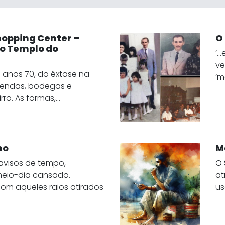
hopping Center –
O 
no Templo do
‘…
ve
 anos 70, do êxtase na
‘m
vendas, bodegas e
ro. As formas,...
mo
M
avisos de tempo,
O 
eio-dia cansado.
at
com aqueles raios atirados
us