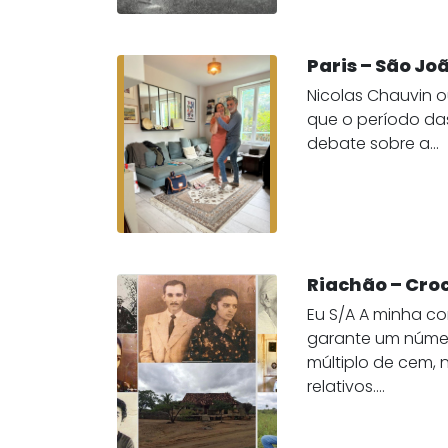
Paris – São Jo
Nicolas Chauvin o
que o período das
debate sobre a...
Riachão – Cro
Eu S/A A minha c
garante um número
múltiplo de cem, 
relativos....