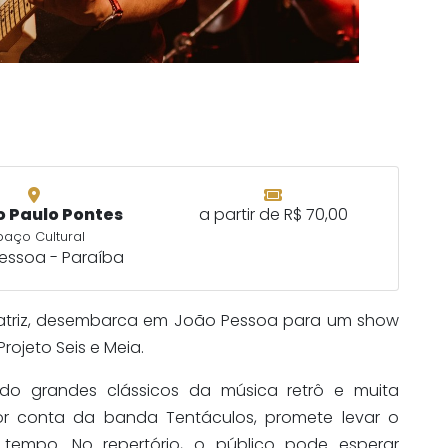
o Paulo Pontes
a partir de R$ 70,00
paço Cultural
essoa - Paraíba
ratriz, desembarca em João Pessoa para um show
rojeto Seis e Meia.
ndo grandes clássicos da música retrô e muita
or conta da banda Tentáculos, promete levar o
tempo. No repertório, o público pode esperar