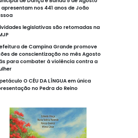
nicipal de Dança e Banda 5 de Agosto
 apresentam nos 441 anos de João
essoa
ividades legislativas são retomadas na
MJP
efeitura de Campina Grande promove
ões de conscientização no mês Agosto
lás para combater à violência contra a
lher
petáculo O CÉU DA LÍNGUA em única
resentação no Pedra do Reino