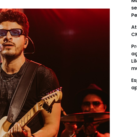
Mu
se
P
At
C
Pr
aç
Li
mu
Es
ap