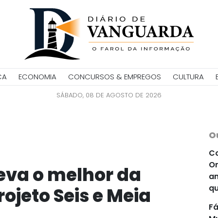
CA
ECONOMIA
CONCURSOS & EMPREGOS
CULTURA
SÁBADO, 08 DE AGOSTO DE 2026
O
Co
Or
eva o melhor da
an
qu
ojeto Seis e Meia
Fá