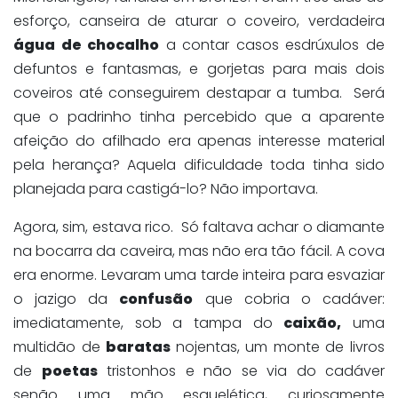
esforço, canseira de aturar o coveiro, verdadeira
água de chocalho
a contar casos esdrúxulos de
defuntos e fantasmas, e gorjetas para mais dois
coveiros até conseguirem destapar a tumba. Será
que o padrinho tinha percebido que a aparente
afeição do afilhado era apenas interesse material
pela herança? Aquela dificuldade toda tinha sido
planejada para castigá-lo? Não importava.
Agora, sim, estava rico. Só faltava achar o diamante
na bocarra da caveira, mas não era tão fácil. A cova
era enorme. Levaram uma tarde inteira para esvaziar
o jazigo da
confusão
que cobria o cadáver:
imediatamente, sob a tampa do
caixão,
uma
multidão de
baratas
nojentas, um monte de livros
de
poetas
tristonhos e não se via do cadáver
senão uma mão esquelética, curiosamente