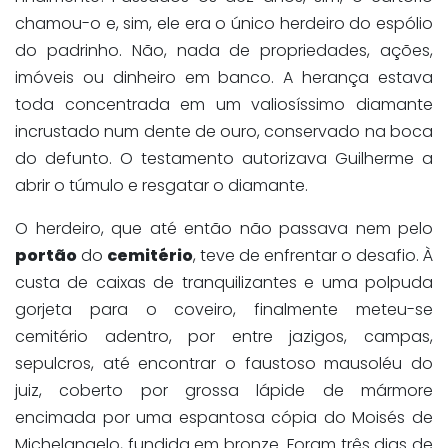
chamou-o e, sim, ele era o único herdeiro do espólio
do padrinho. Não, nada de propriedades, ações,
imóveis ou dinheiro em banco. A herança estava
toda concentrada em um valiosíssimo diamante
incrustado num dente de ouro, conservado na boca
do defunto. O testamento autorizava Guilherme a
abrir o túmulo e resgatar o diamante.
O herdeiro, que até então não passava nem pelo
portão
do
cemitério
, teve de enfrentar o desafio. À
custa de caixas de tranquilizantes e uma polpuda
gorjeta para o coveiro, finalmente meteu-se
cemitério adentro, por entre jazigos, campas,
sepulcros, até encontrar o faustoso mausoléu do
juiz, coberto por grossa lápide de mármore
encimada por uma espantosa cópia do Moisés de
Michelangelo, fundida em bronze. Foram três dias de