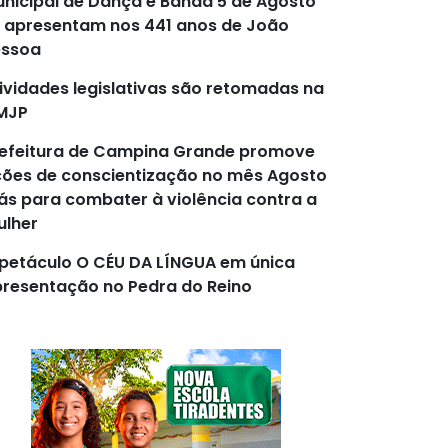
nicipal de Dança e Banda 5 de Agosto
 apresentam nos 441 anos de João
essoa
ividades legislativas são retomadas na
MJP
efeitura de Campina Grande promove
ões de conscientização no mês Agosto
lás para combater à violência contra a
lher
petáculo O CÉU DA LÍNGUA em única
resentação no Pedra do Reino