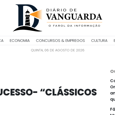
CA
ECONOMIA
CONCURSOS & EMPREGOS
CULTURA
QUINTA, 06 DE AGOSTO DE 2026
O
Co
Or
UCESSO- “CLÁSSICOS
an
qu
Fá