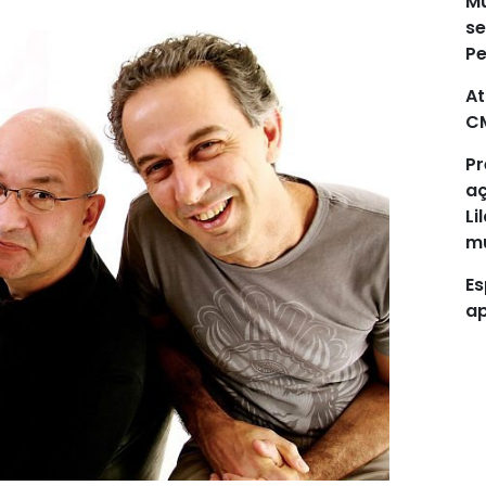
Mu
se
P
At
C
Pr
aç
Li
mu
Es
ap