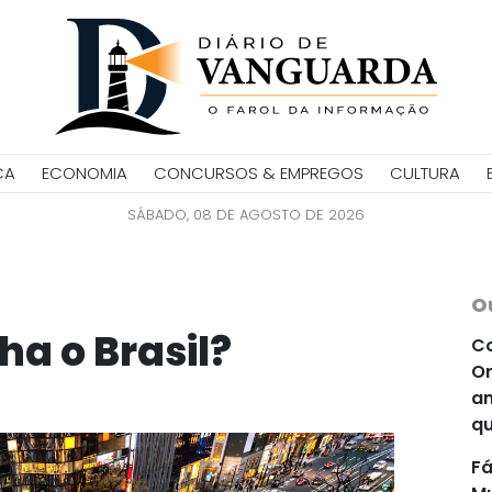
CA
ECONOMIA
CONCURSOS & EMPREGOS
CULTURA
SÁBADO, 08 DE AGOSTO DE 2026
O
a o Brasil?
Co
Or
an
qu
Fá