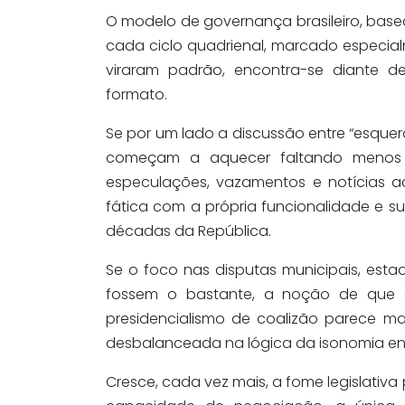
O modelo de governança brasileiro, bas
cada ciclo quadrienal,
marcado especial
viraram padrão,
encontra-se diante de
formato.
Se por um lado a discussão entr
e “esquerd
começam a aquecer faltando menos
especulações, vazamentos e notícias a
fática com a própria funcionalidade e 
décadas da República.
Se o foco nas disputas municipais, estad
fossem o bastante, a noção de que a
presidencialismo de coalizão parece ma
desbalanceada na lógica da isonomia ent
Cresce, cada vez mais, a fome legislativa 