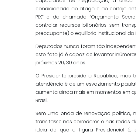
capacidade de negociação, a única ló
condicionada ao afago e ao cortejo ent
PIX” e do chamado “Orçamento Secret
controlar recursos bilionários sem tra
preocupante) o equilíbrio institucional do 
Deputados nunca foram tão independent
este fato já é capaz de levantar inúmer
próximos 20, 30 anos.
O Presidente preside a República,
mas t
a
tendência é de um esvaziamento paulati
aumenta ainda mais em momentos em que 
Brasil.
Sem uma onda de renovação política, nã
transitasse nos corredores e nas rodas
ideia de que a figura Presidencial 