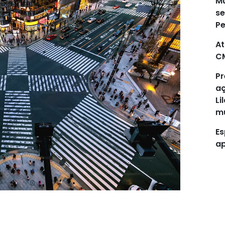
Mu
se
P
At
C
Pr
aç
Li
mu
Es
ap