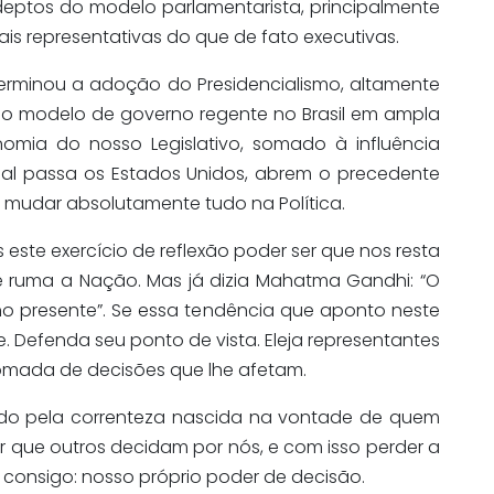
eptos do modelo parlamentarista, principalmente
is representativas do que de fato executivas.
termino
u a adoção do Presidencialismo,
altamente
o modelo de governo regente no Brasil
em ampla
omia do nosso Legislativo, somado à influência
 qual passa os Estados Unidos, abrem o precedente
mudar absolutamente tudo na Política.
ste exercício de reflexão poder ser que
nos resta
e ruma a Nação. Mas já dizia Mahatma Gandhi: “O
o presente”. Se essa tendência que aponto neste
e. Defenda seu ponto de vista. Eleja representantes
omada de decisões que lhe afetam.
egado pela correnteza nascida na vontade de quem
ar que outros
decidam
por nós, e com isso perder a
onsigo: nosso próprio poder de decisão.