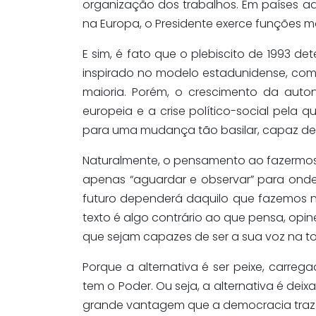
organização dos trabalhos.
Em países ad
na Europa, o Presidente exerce funções ma
E sim, é fato que o plebiscito de 1993 de
inspirado no modelo estadunidense, com
maioria
. Porém, o crescimento da auton
europeia e a crise político-social pela
para uma mudança tão basilar, capaz de 
Naturalmente, o
pensamento ao fazermos e
apenas “
aguardar e observar
” para ond
futuro dependerá daquilo que fazemos n
texto é algo contrário ao que pensa, opin
que sejam capazes de ser a sua voz na t
Porque a alternativa é ser peixe, carr
tem o Poder.
Ou seja, a alternativa é deix
grande vantagem que a democracia traz c