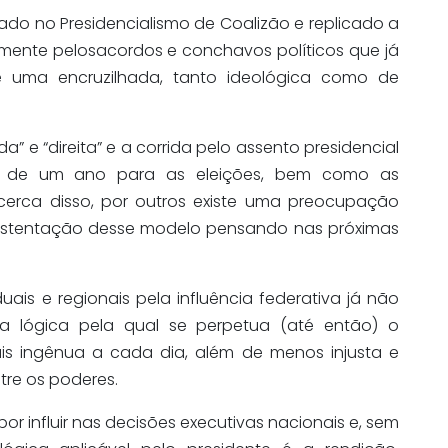
ead
o no Presidencialismo de Coalizão e replicado
a
mente pelos
acordos e conchavos políticos
que já
 uma encruzilhada, tanto ideológica como de
a” e “direita” e a corrid
a pelo assento presidencial
 de um ano para as eleições, bem como as
cerca disso, por outros existe uma preocupação
sustentação desse modelo pensando nas próximas
uais e regionais pela influência federativa já não
 lógica pela qual se perpetua (até então) o
is ingênua a cada dia, além de menos injusta e
re os poderes.
por influir nas decisões executivas nacionais e, sem