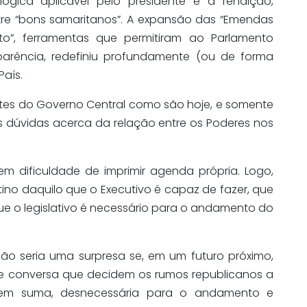
gica aplicável pelo presidente é a rendição,
re “bons samaritanos”.
A expansão das “Emendas
o”, ferramentas que permitiram ao Parlamento
nsparência, redefiniu profundamente (ou de forma
País.
es do Governo Central como são hoje, e somente
as dúvidas acerca da relação entre os Poderes nos
em dificuldade de imprimir agenda própria
.
Logo,
no daquilo que o Executivo é capaz de fazer, que
o legislativo é necessário para o andamento do
o seria uma surpresa se, em um futuro próximo,
 de conversa que decidem os rumos republicanos a
é, em suma, desnecessária para o andamento e