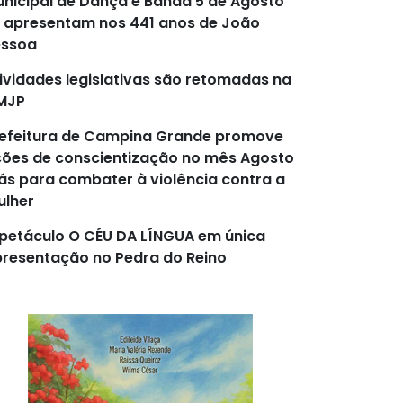
nicipal de Dança e Banda 5 de Agosto
 apresentam nos 441 anos de João
essoa
ividades legislativas são retomadas na
MJP
efeitura de Campina Grande promove
ões de conscientização no mês Agosto
lás para combater à violência contra a
lher
petáculo O CÉU DA LÍNGUA em única
resentação no Pedra do Reino