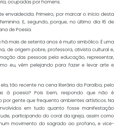
ioria, ocupadas por homens.
e envaidecida. Primeiro, por marcar o início desta
feminina. E, segundo, porque, no último dia 16 de
ana de Poesia.
a há mais de setenta anos é muito simbólico. É uma
, de origem pobre, professora, ativista cultural e,
rmação das pessoas pela educação, representar,
como eu, vêm pelejando para fazer e levar arte e
la, tão recente na cena literária da Paraíba, pelo
as à poesia? Pois bem, respondo que não é
por gente que frequento ambientes artísticos. Na
envolvidos em tudo quanto fosse manifestação
tude, participando do coral da igreja, assim como
num movimento do sagrado ao profano, e vice-