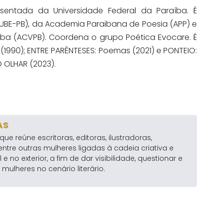
osentada da Universidade Federal da Paraíba. É
 (UBE-PB), da Academia Paraibana de Poesia (APP) e
ba (ACVPB). Coordena o grupo Poética Evocare. É
 (1990); ENTRE PARÊNTESES: Poemas (2021) e PONTEIO:
O OLHAR (2023).
AS
 que reúne escritoras, editoras, ilustradoras,
 entre outras mulheres ligadas à cadeia criativa e
l e no exterior, a fim de dar visibilidade, questionar e
mulheres no cenário literário.