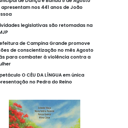
nicipal de Dança e Banda 5 de Agosto
 apresentam nos 441 anos de João
essoa
ividades legislativas são retomadas na
MJP
efeitura de Campina Grande promove
ões de conscientização no mês Agosto
lás para combater à violência contra a
lher
petáculo O CÉU DA LÍNGUA em única
resentação no Pedra do Reino