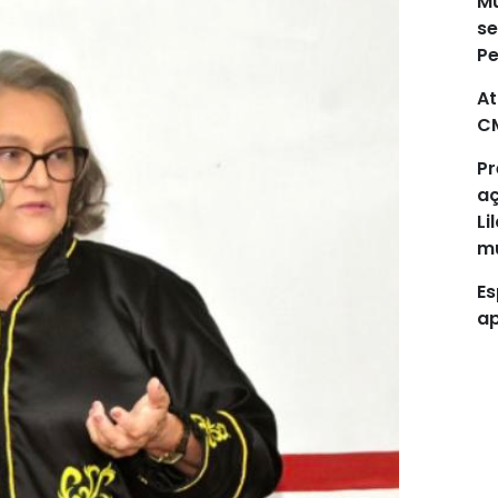
Mu
se
P
At
C
Pr
aç
Li
mu
Es
ap