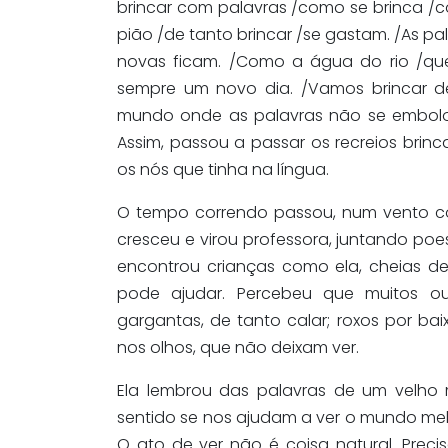
brincar com palavras /como se brinca /c
pião /de tanto brincar /se gastam. /As pa
novas ficam. /Como a água do rio /q
sempre um novo dia. /Vamos brincar d
mundo onde as palavras não se embolo
Assim, passou a passar os recreios brin
os nós que tinha na língua.
O tempo correndo passou, num vento co
cresceu e virou professora, juntando poes
encontrou crianças como ela, cheias de
pode ajudar. Percebeu que muitos ou
gargantas, de tanto calar; roxos por bai
nos olhos, que não deixam ver.
Ela lembrou das palavras de um velho 
sentido se nos ajudam a ver o mundo mel
O ato de ver não é coisa natural. Prec