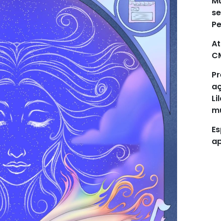
Mu
se
P
At
C
Pr
aç
Li
mu
Es
ap