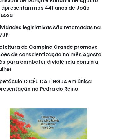
nicipal de Dança e Banda 5 de Agosto
 apresentam nos 441 anos de João
essoa
ividades legislativas são retomadas na
MJP
efeitura de Campina Grande promove
ões de conscientização no mês Agosto
lás para combater à violência contra a
lher
petáculo O CÉU DA LÍNGUA em única
resentação no Pedra do Reino