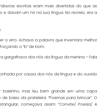
Palavras escritas eram mais divertidas do que as
o e davam um nó na sua língua. No recreio, era a
.
ber o erro. Achava a palavra que inventara melhor
reforçando o “b” de bom.
ora gargalhava dos nós da língua da menina – Fala
ergonhada por causa dos nós da língua e do ouvido
ar baixinho, mas leu bem grande em uma capa
 de baixo da prateleira: ”Poemas para brincar”. O
tangular, começava assim: “Convite/ Poesia/ é