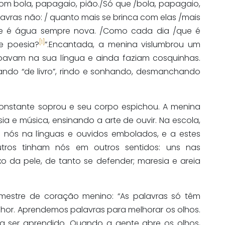
om bola, papagaio, pião./Só que /bola, papagaio,
lavras não: / quanto mais se brinca com elas /mais
ue é água sempre nova. /Como cada dia /que é
[1]
e poesia?
”.Encantada, a menina vislumbrou um
avam na sua língua e ainda faziam cosquinhas.
cando “de livro”, rindo e sonhando, desmanchando
nstante soprou e seu corpo espichou. A menina
ia e música, ensinando a arte de ouvir. Na escola,
 nós na línguas e ouvidos embolados, e a estes
tros tinham nós em outros sentidos: uns nas
xo da pele, de tanto se defender; maresia e areia
mestre de coração menino: “As palavras só têm
hor. Aprendemos palavras para melhorar os olhos.
isa ser aprendido. Quando a gente abre os olhos,