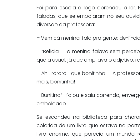
Foi para escola e logo aprendeu a ler. 
faladas, que se embolaram no seu ouvid
diversão da professora:
– Vem cá menina, fala pra gente: de-lí-cia
– “Belícia” – a menina falava sem perce
que a usual, já que ampliava o adjetivo, 
– Ah… rarara… que bonitinha! – A profess
mais, bonitinha!
– Bunitina”- falou e saiu correndo, env
emboloado.
Se escondeu na biblioteca para chor
colorida de um livro que estava na parte
livro enorme, que parecia um mundo re