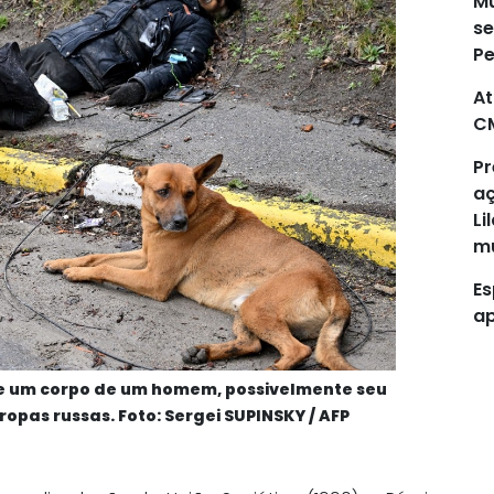
Mu
se
P
At
C
Pr
aç
Li
mu
Es
ap
de um corpo de um homem, possivelmente seu
opas russas. Foto: Sergei SUPINSKY / AFP