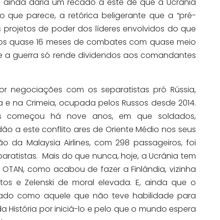
, ainda daria um recado a este de que a Ucrânia
 que parece, a retórica beligerante que a “pré-
s projetos de poder dos líderes envolvidos do que
dos quase 16 meses de combates com quase meio
e a guerra só rende dividendos aos comandantes
 negociações com os separatistas pró Rússia,
a e na Crimeia, ocupada pelos Russos desde 2014.
os começou há nove anos, em que soldados,
ão a este conflito ares de Oriente Médio nos seus
 da Malaysia Airlines, com 298 passageiros, foi
ratistas. Mais do que nunca, hoje, a Ucrânia tem
 OTAN, como acabou de fazer a Finlândia, vizinha
os e Zelenski de moral elevada. E, ainda que o
rado como aquele que não teve habilidade para
o da História por iniciá-lo e pelo que o mundo espera