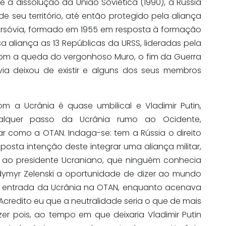
 a dissolução da União Soviética (1990), a Rússia
e seu território, até então protegido pela aliança
rsóvia, formado em 1955 em resposta à formação
 aliança as 13 Repúblicas da URSS, lideradas pela
 Com a queda do vergonhoso Muro, o fim da Guerra
via deixou de existir e alguns dos seus membros
om a Ucrânia é quase umbilical e Vladimir Putin,
qualquer passo da Ucrânia rumo ao Ocidente,
tar como a OTAN. Indaga-se: tem a Rússia o direito
posta intenção deste integrar uma aliança militar,
 ao presidente Ucraniano, que ninguém conhecia
odymyr Zelenski a oportunidade de dizer ao mundo
 entrada da Ucrânia na OTAN, enquanto acenava
Acredito eu que a neutralidade seria o que de mais
azer pois, ao tempo em que deixaria Vladimir Putin