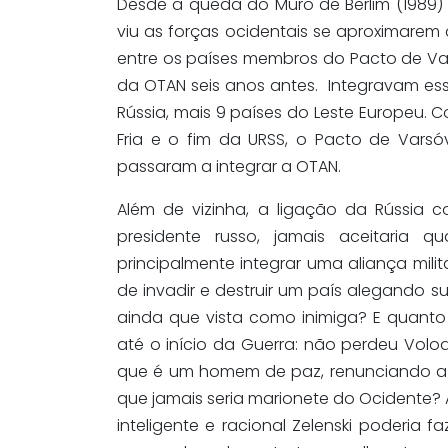
Desde a queda do Muro de Berlim (1989) e
viu as forças ocidentais se aproximarem d
entre os países membros do Pacto de Va
da OTAN seis anos antes. Integravam essa
Rússia, mais 9 países do Leste Europeu.
Fria e o fim da URSS, o Pacto de Varsó
passaram a integrar a OTAN.
Além de vizinha, a ligação da Rússia c
presidente russo, jamais aceitaria 
principalmente integrar uma aliança mili
de invadir e destruir um país alegando su
ainda que vista como inimiga? E quanto
até o início da Guerra: não perdeu Vol
que é um homem de paz, renunciando a
que jamais seria marionete do Ocidente? 
inteligente e racional Zelenski poderia f