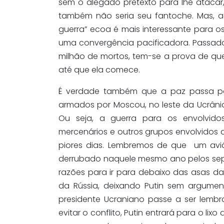
sem o alegado pretexto para lhe atacar
também não seria seu fantoche. Mas, ao
guerra” ecoa é mais interessante para o
uma convergência pacificadora. Passa
milhão de mortos, tem-se a prova de qu
até que ela comece.
É verdade também que a paz passa por
armados por Moscou, no leste da Ucrâni
Ou seja, a guerra para os envolvid
mercenários e outros grupos envolvidos d
piores dias. Lembremos de que um avião
derrubado naquele mesmo ano pelos sepa
razões para ir para debaixo das asas da
da Rússia, deixando Putin sem argument
presidente Ucraniano passe a ser lemb
evitar o conflito, Putin entrará para o lix