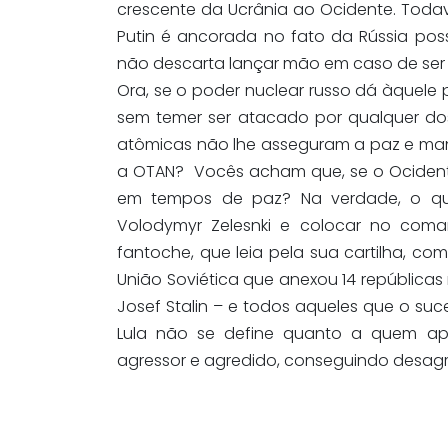
crescente da Ucrânia ao Ocidente. Toda
Putin é ancorada no fato da Rússia poss
não descarta lançar mão em caso de ser 
Ora, se o poder nuclear russo dá àquele 
sem temer ser atacado por qualquer do
atômicas não lhe asseguram a paz e mant
a OTAN? Vocês acham que, se o Ocidente
em tempos de paz? Na verdade, o qu
Volodymyr Zelesnki e colocar no co
fantoche, que leia pela sua cartilha, com
União Soviética que anexou 14 repúblicas
Josef Stalin – e todos aqueles que o suc
Lula não se define quanto a quem apo
agressor e agredido, conseguindo desagr