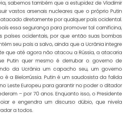
via, sabemos também que a estupidez de Vladimir
uir vastos arsenais nucleares que o próprio Putin
atacado diretamente por qualquer país ocidental.
país essa segurança para promover tal carnificina,
s países ocidentais, por que então suas bombas
ém seu país a salvo, ainda que a Ucrânia integre
 que até agora não atacou a Rússia, a atacaria
e Putin quer mesmo é derrubar o governo de
mando da Ucrânia um capacho seu, um governo
o é a Bielorrússia. Putin é um saudosista da falida
 no Leste Europeu para garantir no poder o ditador
ederam – por 70 anos. Enquanto isso, o Presidente
iar e engendra um discurso dúbio, que nivela
adar a todos.