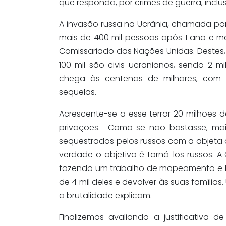
que responda, por crimes de guerra, inclus
A invasão russa na Ucrânia, chamada por 
mais de 400 mil pessoas após 1 ano e m
Comissariado das Nações Unidas. Destes, 
100 mil são civis ucranianos, sendo 2 m
chega às centenas de milhares, com m
sequelas.
Acrescente-se a esse terror 20 milhões 
privações. Como se não bastasse, mais
sequestrados pelos russos com a abjeta
verdade o objetivo é torná-los russos. A
fazendo um trabalho de mapeamento e bu
de 4 mil deles e devolver às suas família
a brutalidade explicam.
Finalizemos avaliando a justificativa d