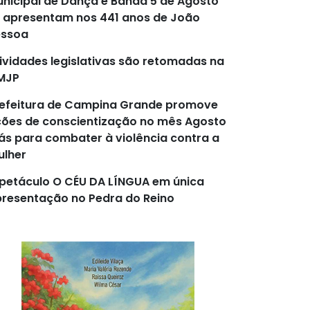
nicipal de Dança e Banda 5 de Agosto
 apresentam nos 441 anos de João
essoa
ividades legislativas são retomadas na
MJP
efeitura de Campina Grande promove
ões de conscientização no mês Agosto
lás para combater à violência contra a
lher
petáculo O CÉU DA LÍNGUA em única
resentação no Pedra do Reino