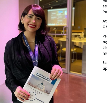
Mu
se
P
At
C
Pr
aç
Li
mu
Es
ap