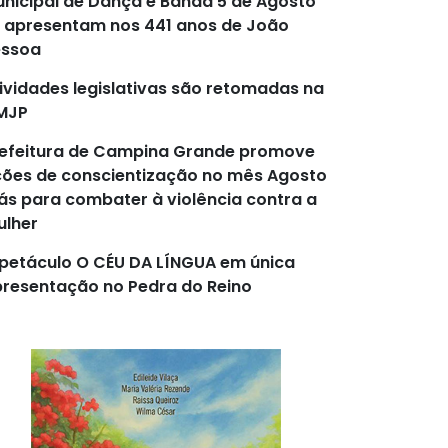
nicipal de Dança e Banda 5 de Agosto
 apresentam nos 441 anos de João
essoa
ividades legislativas são retomadas na
MJP
efeitura de Campina Grande promove
ões de conscientização no mês Agosto
lás para combater à violência contra a
lher
petáculo O CÉU DA LÍNGUA em única
resentação no Pedra do Reino