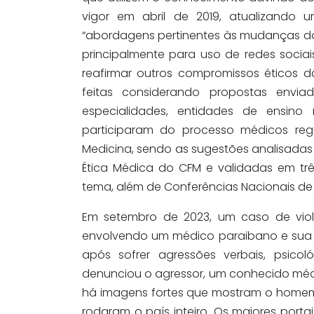
vigor em abril de 2019, atualizando 
“abordagens pertinentes às mudanças 
principalmente para uso de redes socia
reafirmar outros compromissos éticos 
feitas considerando propostas envi
especialidades, entidades de ensino
participaram do processo médicos regu
Medicina, sendo as sugestões analisada
Ética Médica do CFM e validadas em trê
tema, além de Conferências Nacionais de 
Em setembro de 2023, um caso de viol
envolvendo um médico paraibano e sua 
após sofrer agressões verbais, psico
denunciou o agressor, um conhecido méd
há imagens fortes que mostram o home
rodaram o país inteiro. Os maiores port