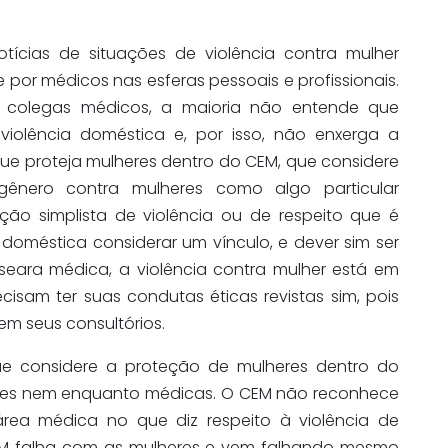
tícias de situações de violência contra mulher
e por médicos nas esferas pessoais e profissionais.
e colegas médicos, a maioria não entende que
 violência doméstica e, por isso, não enxerga a
ue proteja mulheres dentro do CEM, que considere
gênero contra mulheres como algo particular
ão simplista de violência ou de respeito que é
doméstica considerar um vínculo, e dever sim ser
 seara médica, a violência contra mulher está em
isam ter suas condutas éticas revistas sim, pois
m seus consultórios.
e considere a proteção de mulheres dentro do
es nem enquanto médicas. O CEM não reconhece
área médica no que diz respeito à violência de
CEM falha com as mulheres e vem falhando mesmo