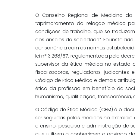
O Conselho Regional de Medicina da 
“aprimoramento da relação médico-pac
condições de trabalho, que se traduzam
aos anseios da sociedade”. Foi instalad
consonância com as normas estabelecida
lei nº 3.268/57, regulamentada pelo decre
supervisor da ética médica no estado 
fiscalizadoras, reguladoras, judicante
Código de Ética Médica e demais atribuiçõe
ético da profissão em benefício da soci
humanismo, qualificação, transparência,
O Código de Ética Médica (CEM) é o doc
ser seguidas pelos médicos no exercício d
a ensino, pesquisa e administração de 
que utilizem o conhecimento advindo do