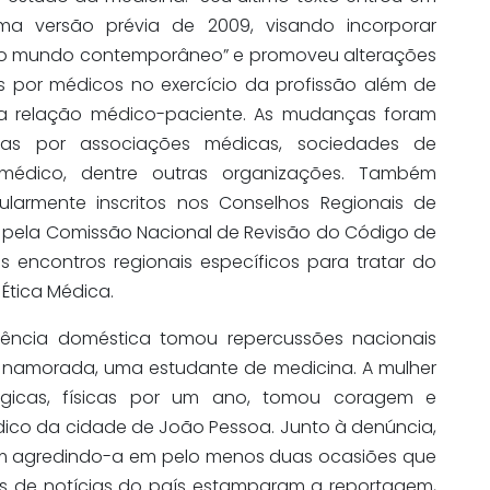
uma versão prévia de 2009, visando incorporar
do mundo contemporâneo” e promoveu alterações
is por médicos no exercício da profissão além de
da relação médico-paciente. As mudanças foram
adas por associações médicas, sociedades de
 médico, dentre outras organizações. Também
larmente inscritos nos Conselhos Regionais de
s pela Comissão Nacional de Revisão do Código de
s encontros regionais específicos para tratar do
Ética Médica.
ência doméstica tomou repercussões nacionais
namorada, uma estudante de medicina. A mulher
lógicas, físicas por um ano, tomou coragem e
ico da cidade de João Pessoa. Junto à denúncia,
m agredindo-a em pelo menos duas ocasiões que
ais de notícias do país estamparam a reportagem,