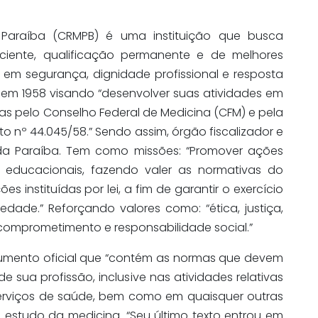
Paraíba (CRMPB) é uma instituição que busca
iente, qualificação permanente e de melhores
 em segurança, dignidade profissional e resposta
a em 1958 visando “desenvolver suas atividades em
s pelo Conselho Federal de Medicina (CFM) e pela
to nº 44.045/58.” Sendo assim, órgão fiscalizador e
da Paraíba. Tem como missões: “Promover ações
s e educacionais, fazendo valer as normativas do
s instituídas por lei, a fim de garantir o exercício
edade.” Reforçando valores como: “ética, justiça,
 comprometimento e responsabilidade social.”
umento oficial que “contém as normas que devem
e sua profissão, inclusive nas atividades relativas
serviços de saúde, bem como em quaisquer outras
 estudo da medicina. “Seu último texto entrou em