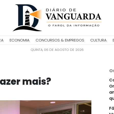
CA
ECONOMIA
CONCURSOS & EMPREGOS
CULTURA
QUINTA, 06 DE AGOSTO DE 2026
O
fazer mais?
Co
Or
an
qu
Fá