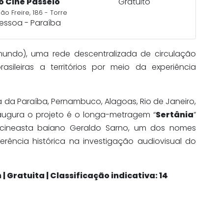
o Cine Passeio
Gratuito
ão Freire, 186 - Torre
essoa - Paraíba
undo), uma rede descentralizada de circulação
sileiras a territórios por meio da experiência
 da Paraíba, Pernambuco, Alagoas, Rio de Janeiro,
naugura o projeto é o longa-metragem “
Sertânia
”
o cineasta baiano Geraldo Sarno, um dos nomes
erência histórica na investigação audiovisual do
 | Gratuita | Classificação indicativa: 14