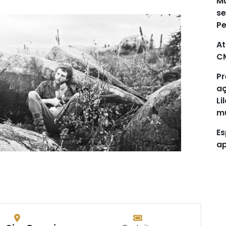
Mu
se
P
At
C
Pr
aç
Li
mu
Es
ap