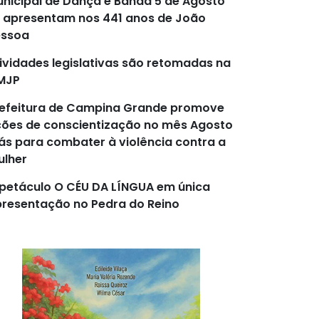
nicipal de Dança e Banda 5 de Agosto
 apresentam nos 441 anos de João
essoa
ividades legislativas são retomadas na
MJP
efeitura de Campina Grande promove
ões de conscientização no mês Agosto
lás para combater à violência contra a
lher
petáculo O CÉU DA LÍNGUA em única
resentação no Pedra do Reino