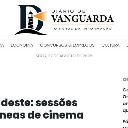
CA
ECONOMIA
CONCURSOS & EMPREGOS
CULTURA
SEXTA, 07 DE AGOSTO DE 2026
O
Co
Or
deste: sessões
an
qu
aneas de cinema
Fá