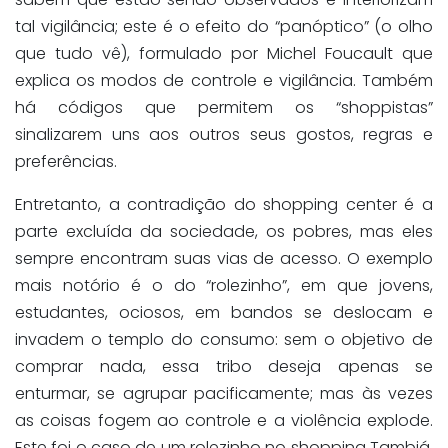
tal vigilância; este é o efeito do “panóptico” (o olho
que tudo vê), formulado por Michel Foucault
que
explica os modos de controle e vigilância. Também
há códigos que permitem os “
shoppistas
”
sinalizarem uns aos outros seus gostos, regras e
preferências.
Entretanto,
a
contradição
do shopping center é a
parte excluída da sociedade, os pobres, mas eles
sempre encontram suas vias de acesso
.
O
exemplo
mais notório é o do “
rolezinho
”,
em que
jovens,
estudantes,
ocios
os, em bandos se deslocam e
invadem o templo do consumo:
sem
o objetivo de
comprar nada, essa tribo deseja apenas se
enturmar, se agrupar pacificamente; mas às vezes
as coisas fogem ao controle e a violência
explode
.
Este foi o caso de um
rolezinho
no shopping
Tambiá
,