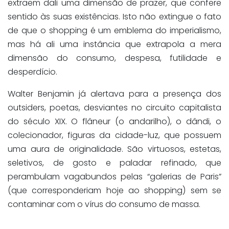
extraem dali uma dimensão de prazer, que confere
sentido às suas existências. Isto não extingue o fato
de que o shopping é um emblema do imperialismo,
mas há al
i
uma instância que extrapola a mera
dimensão do consumo, despesa, futilidade e
desperdício.
Walter Benjamin já alertava para a presença dos
outsiders
, poetas, desviantes no circuito capitalista
do século XIX. O
flâneur
(o andarilho)
, o dândi, o
colecionador, figuras
da cidade-luz
,
que
possuem
uma aura de originalidade. São virtuosos, estetas,
seletivos, de gosto e paladar refinado, que
perambulam
vagabundos
pelas “galerias
de Paris
”
(que corresponderiam hoje ao shopping) sem se
contaminar com o vírus do consumo de massa.