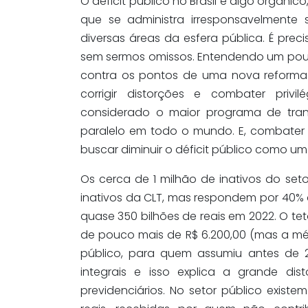
O déficit público no Brasil é algo orgânic
que se administra irresponsavelmente s
diversas áreas da esfera pública. É pr
sem sermos omissos. Entendendo um pouc
contra os pontos de uma nova reforma 
corrigir distorções e combater privil
considerado o maior programa de tran
paralelo em todo o mundo. E, combater os
buscar diminuir o déficit público como um
Os cerca de 1 milhão de inativos do set
inativos da CLT, mas respondem por 40% 
quase 350 bilhões de reais em 2022. O te
de pouco mais de R$ 6.200,00 (mas a méd
público, para quem assumiu antes de 2
integrais e isso explica a grande di
previdenciários. No setor público exist