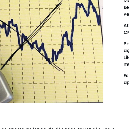
Mu
se
P
At
C
Pr
aç
Li
mu
Es
ap