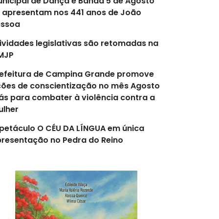
nicipal de Dança e Banda 5 de Agosto
 apresentam nos 441 anos de João
essoa
ividades legislativas são retomadas na
MJP
efeitura de Campina Grande promove
ões de conscientização no mês Agosto
lás para combater à violência contra a
lher
petáculo O CÉU DA LÍNGUA em única
resentação no Pedra do Reino