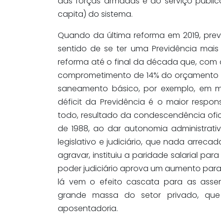
das forças armadas e do serviço públic
capita) do sistema.
Quando da última reforma em 2019, pre
sentido de se ter uma Previdência mais
reforma até o final da década que, com 
comprometimento de 14% do orçamento te
saneamento básico, por exemplo, em m
déficit da Previdência é o maior resp
todo, resultado da condescendência ofici
de 1988, ao dar autonomia administrati
legislativo e judiciário, que nada arreca
agravar, instituiu a paridade salarial par
poder judiciário aprova um aumento para si
lá vem o efeito cascata para as assem
grande massa do setor privado, qu
aposentadoria.