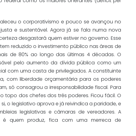
o federal como os maiores onerantes (déficit per
valeceu o corporativismo e pouco se avançou no
 justa e sustentável. Agora já se fala numa nova
certeza desgastará quem estiver no governo. Esse
m reduzido o investimento público nas áreas de
ais de 80% ao longo das últimas 4 décadas. O
onsável pelo aumento da dívida pública como um
al com uma casta de privilegiados. A constituinte
va, com liberdade orçamentária para os poderes
dam, só consagrou a irresponsabilidade fiscal. Para
a o topo dos chefes dos três poderes. Ficou fácil. O
, o legislativo aprova e já reivindica a paridade, e
bleias legislativas e câmaras de vereadores. A
e é quem produz, fica com uma merreca de