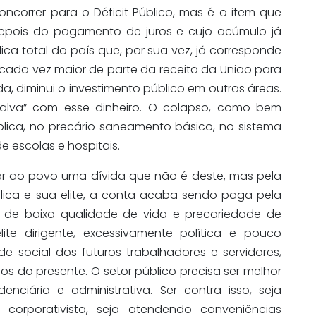
oncorrer para o Déficit Público, mas é o item que
epois do pagamento de juros e cujo acúmulo já
ca total do país que, por sua vez, já corresponde
cada vez maior de parte da receita da União para
ida, diminui o investimento público em outras áreas.
salva” com esse dinheiro. O colapso, como bem
blica, no precário saneamento básico, no sistema
 escolas e hospitais.
r ao povo uma dívida que não é deste, mas pela
ica e sua elite, a conta acaba sendo paga pela
de baixa qualidade de vida e precariedade de
elite dirigente, excessivamente política e pouco
e social dos futuros trabalhadores e servidores,
s do presente. O setor público precisa ser melhor
enciária e administrativa. Ser contra isso, seja
corporativista, seja atendendo conveniências