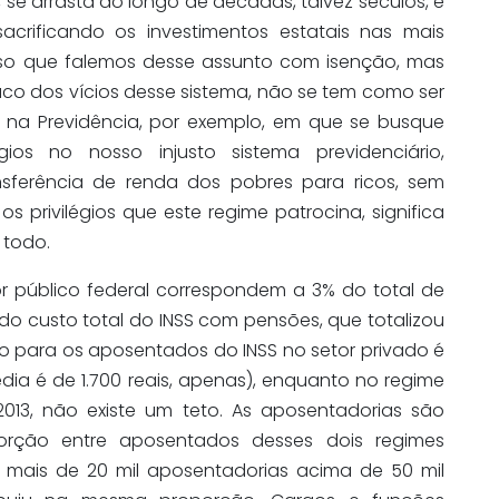
o, se arrasta ao longo de décadas, talvez séculos, e
acrificando os investimentos estatais nas mais
eciso que falemos desse assunto com isenção, mas
o dos vícios desse sistema, não se tem como ser
na Previdência, por exemplo, em que se busque
égios no nosso injusto sistema previdenciário,
sferência de renda dos pobres para ricos, sem
 privilégios que este regime patrocina, significa
 todo.
or público federal correspondem a 3% do total de
do custo total do INSS com pensões, que totalizou
to para os aposentados do INSS no setor privado é
ia é de 1.700 reais, apenas), enquanto no regime
013, não existe um teto. As aposentadorias são
storção entre aposentados desses dois regimes
em mais de 20 mil aposentadorias acima de 50 mil