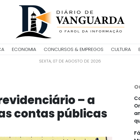
CA
ECONOMIA
CONCURSOS & EMPREGOS
CULTURA
SEXTA, 07 DE AGOSTO DE 2026
O
Previdenciário – a
Co
Or
as contas públicas
an
qu
Fá