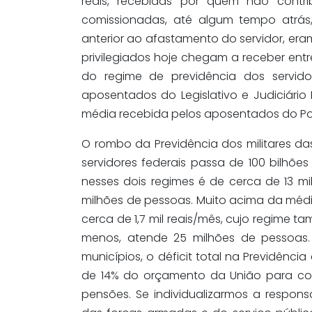
reais, recebidas por quem não cont
comissionadas, até algum tempo atrá
anterior ao afastamento do servidor, era
privilegiados hoje chegam a receber entr
do regime de previdência dos servido
aposentados do Legislativo e Judiciári
média recebida pelos aposentados do Pod
O rombo da Previdência dos militares d
servidores federais passa de 100 bilhõe
nesses dois regimes é de cerca de 13 m
milhões de pessoas. Muito acima da médi
cerca de 1,7 mil reais/mês, cujo regime t
menos, atende 25 milhões de pessoas. 
municípios, o déficit total na Previdênc
de 14% do orçamento da União para cobr
pensões. Se individualizarmos a respon