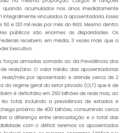
ribuiu na mesma proporção. Cargos e funções
s, quando acumulados nos anos imediatamente
m integralmente vinculados à aposentadoria. Esses
e 50 e 120 mil reais por mês do INSS. Mesmo dentro
res públicos são enormes as disparidades. Os
o Federais recebem, em média, 3 vezes mais que a
er Executivo.
as forças armadas somado ao da Previdência dos
s de reais/ano. O valor médio das aposentadorias
il reais/mês por aposentado e atende cerca de 2
a do regime geral do setor privado (CLT) que é de
ambém é deficitário em 250 bilhões de reais mas, ao
No total, incluindo a previdência de estados e
ia chega próximo de 400 bilhões, consumindo cerca
ir a diferença entre arrecadação e o total das
sabilidade com o déficit teremos os aposentados